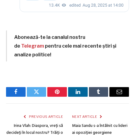
Abonează-te la canalul nostru
de
Telegram
pentru cele mai recente știri și
analize politice!
Facebook
Twitter
Pinterest
LinkedIn
Tumblr
Email
PREVIOUS ARTICLE
NEXT ARTICLE
Irina Vlah: Diaspora, vreți să
Maia Sandu s-a întâlnit cu lideri
decideți în locul nostru? Trăiți o
ai opoziției georgiene