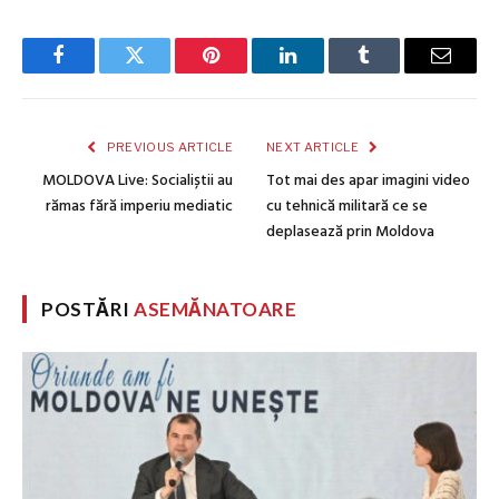
Facebook
Twitter
Pinterest
LinkedIn
Tumblr
Email
PREVIOUS ARTICLE
NEXT ARTICLE
MOLDOVA Live: Socialiștii au
Tot mai des apar imagini video
rămas fără imperiu mediatic
cu tehnică militară ce se
deplasează prin Moldova
POSTĂRI
ASEMĂNATOARE