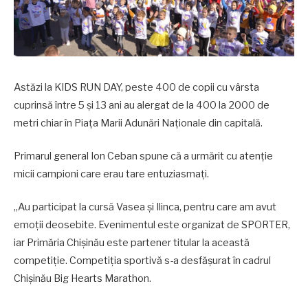
Astăzi la KIDS RUN DAY, peste 400 de copii cu vârsta
cuprinsă între 5 și 13 ani au alergat de la 400 la 2000 de
metri chiar în Piața Marii Adunări Naționale din capitală.
Primarul general Ion Ceban spune că a urmărit cu atenție
micii campioni care erau tare entuziasmați.
„Au participat la cursă Vasea și Ilinca, pentru care am avut
emoții deosebite. Evenimentul este organizat de SPORTER,
iar Primăria Chișinău este partener titular la această
competiție. Competiția sportivă s-a desfășurat în cadrul
Chișinău Big Hearts Marathon.