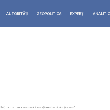
AUTORITĂȚI
GEOPOLITICA
EXPERȚI
ANALITI
îdle”, dar oameni care merită o viață mai bună aici și acum”