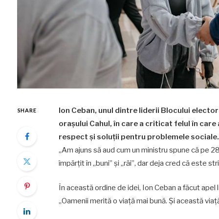
Ion Ceban, unul dintre liderii Blocului elect
SHARE
orașului Cahul, în care a criticat felul în ca
respect și soluții pentru problemele sociale.
„Am ajuns să aud cum un ministru spune că pe 28
împărțit în „buni” și „răi”, dar deja cred că este str
În această ordine de idei, Ion Ceban a făcut apel l
„Oamenii merită o viață mai bună. Și această viață