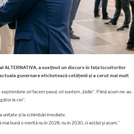
oral ALTERNATIVA, a susținut un discurs în fața locuitorilor
re actuala guvernare etichetează cetățenii și a cerut mai mult
 septembrie ori facem pasul, ori suntem „bîdle”. Până acum ne-au
igător la cer”.
a unitate și la schimbări imediate.
 mai bună o merită nu în 2028, nu în 2030, ci astăzi și acum.”