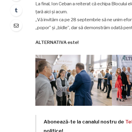
La final, Ion Ceban a reiterat că echipa Bloculu
țară aici și acum.
„Vă invităm ca pe 28 septembrie să ne unim efortu
„popor” și „bîdle”, dar să demonstrăm odată pent
ALTERNATIVA este!
Abonează-te la canalul nostru de
Te
politice!