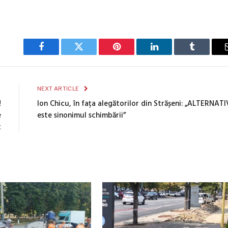
Facebook
Twitter
Pinterest
LinkedIn
Tumblr
E
NEXT ARTICLE
!
Ion Chicu, în fața alegătorilor din Strășeni: „ALTERNAT
e
este sinonimul schimbării”
t