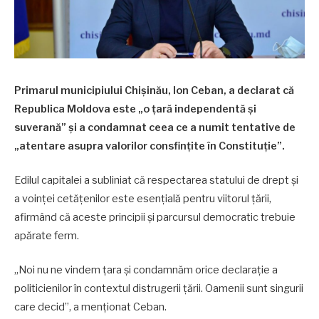
Primarul municipiului Chișinău, Ion Ceban, a declarat că
Republica Moldova este „o țară independentă și
suverană” și a condamnat ceea ce a numit tentative de
„atentare asupra valorilor consfințite în Constituție”.
Edilul capitalei a subliniat că respectarea statului de drept și
a voinței cetățenilor este esențială pentru viitorul țării,
afirmând că aceste principii și parcursul democratic trebuie
apărate ferm.
„Noi nu ne vindem țara și condamnăm orice declarație a
politicienilor în contextul distrugerii țării. Oamenii sunt singurii
care decid”, a menționat Ceban.