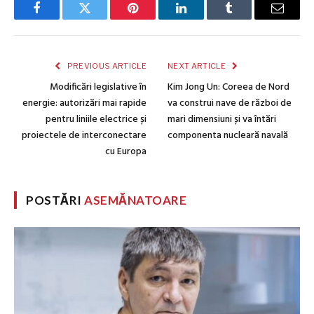
Facebook
Twitter
Pinterest
LinkedIn
Tumblr
Email
PREVIOUS ARTICLE
NEXT ARTICLE
Modificări legislative în
Kim Jong Un: Coreea de Nord
energie: autorizări mai rapide
va construi nave de război de
pentru liniile electrice și
mari dimensiuni și va întări
proiectele de interconectare
componenta nucleară navală
cu Europa
POSTĂRI
ASEMĂNATOARE