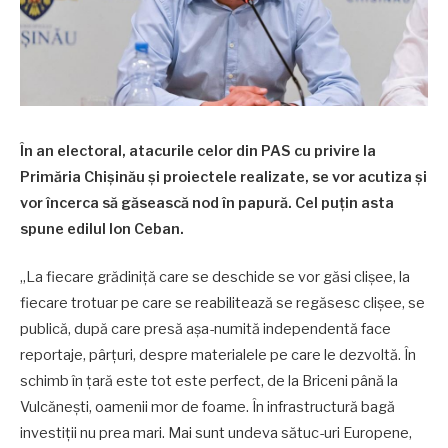
În an electoral, atacurile celor din PAS cu privire la
Primăria Chișinău și proiectele realizate, se vor acutiza și
vor încerca să găsească nod în papură. Cel puțin asta
spune edilul Ion Ceban.
„La fiecare grădiniță care se deschide se vor găsi clișee, la
fiecare trotuar pe care se reabilitează se regăsesc clișee, se
publică, după care presă așa-numită independentă face
reportaje, pârțuri, despre materialele pe care le dezvoltă. În
schimb în țară este tot este perfect, de la Briceni până la
Vulcănești, oamenii mor de foame. În infrastructură bagă
investiții nu prea mari. Mai sunt undeva sătuc-uri Europene,