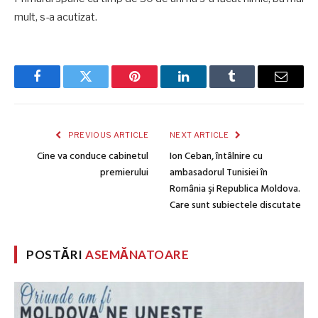
mult, s-a acutizat.
Facebook
Twitter
Pinterest
LinkedIn
Tumblr
Email
PREVIOUS ARTICLE
NEXT ARTICLE
Cine va conduce cabinetul
Ion Ceban, întâlnire cu
premierului
ambasadorul Tunisiei în
România şi Republica Moldova.
Care sunt subiectele discutate
POSTĂRI
ASEMĂNATOARE