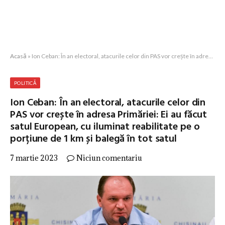
Acasă
»
Ion Ceban: În an electoral, atacurile celor din PAS vor crește în adresa Primăriei: Ei au făcut satul European, cu iluminat reabilitate pe o porțiune de 1 km și balegă în tot satul
POLITICĂ
Ion Ceban: În an electoral, atacurile celor din
PAS vor crește în adresa Primăriei: Ei au făcut
satul European, cu iluminat reabilitate pe o
porțiune de 1 km și balegă în tot satul
7 martie 2023
Niciun comentariu