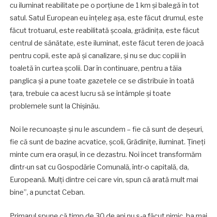
cu iluminat reabilitate pe o porțiune de 1 km și balegă în tot
satul. Satul European eu înțeleg așa, este făcut drumul, este
făcut trotuarul, este reabilitată școala, grădinița, este făcut
centrul de sănătate, este iluminat, este făcut teren de joacă
pentru copii, este apă și canalizare, și nu se duc copiii în
toaletă în curtea școlii. Dar în continuare, pentru a tăia
panglica și a pune toate gazetele ce se distribuie în toată
țara, trebuie ca acest lucru să se întâmple și toate
problemele sunt la Chișinău.
Noi le recunoaște și nu le ascundem – fie că sunt de deșeuri,
fie că sunt de bazine acvatice, școli, Grădinițe, iluminat. Țineți
minte cum era orașul, în ce dezastru. Noi încet transformăm
dintr-un sat cu Gospodărie Comunală, într-o capitală, da,
Europeană. Mulți dintre cei care vin, spun că arată mult mai
bine”, a punctat Ceban.
Primarul spune că timp de 30 de ani nu s-a făcut nimic, ba mai