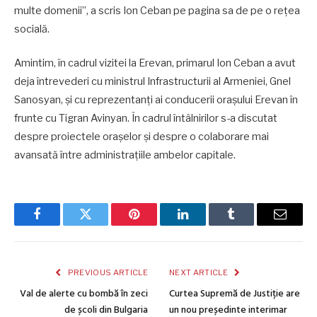
multe domenii”, a scris Ion Ceban pe pagina sa de pe o rețea
socială.
Amintim, în cadrul vizitei la Erevan, primarul Ion Ceban a avut
deja întrevederi cu ministrul Infrastructurii al Armeniei, Gnel
Sanosyan, și cu reprezentanți ai conducerii orașului Erevan în
frunte cu Tigran Avinyan. În cadrul întâlnirilor s-a discutat
despre proiectele orașelor și despre o colaborare mai
avansată între administrațiile ambelor capitale.
Facebook
Twitter
Pinterest
LinkedIn
Tumblr
Email
PREVIOUS ARTICLE
NEXT ARTICLE
Val de alerte cu bombă în zeci
Curtea Supremă de Justiție are
de școli din Bulgaria
un nou președinte interimar