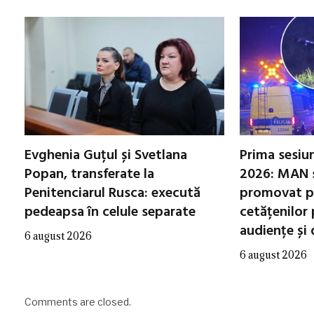
Evghenia Guțul și Svetlana
Prima sesiu
Popan, transferate la
2026: MAN 
Penitenciarul Rusca: execută
promovat p
pedeapsa în celule separate
cetățenilor 
audiențe și
6 august 2026
6 august 2026
Comments are closed.