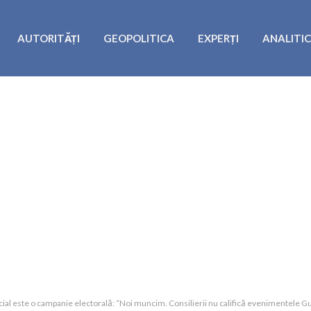
AUTORITĂȚI
GEOPOLITICA
EXPERȚI
ANALITI
al este o campanie electorală: “Noi muncim. Consilierii nu califică evenimentele Gu