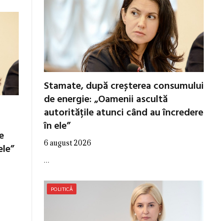
Stamate, după creșterea consumului
de energie: „Oamenii ascultă
autoritățile atunci când au încredere
în ele”
e
6 august 2026
ele”
…
POLITICĂ