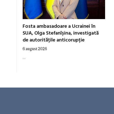
Fosta ambasadoare a Ucrainei în
SUA, Olga Stefanîșina, investigată
de autoritățile anticorupție
6 august 2026
…