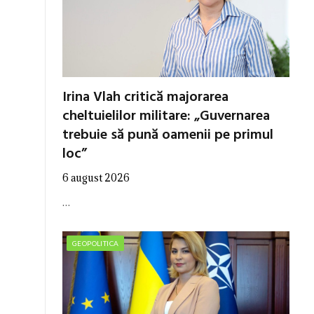
Irina Vlah critică majorarea
cheltuielilor militare: „Guvernarea
trebuie să pună oamenii pe primul
loc”
6 august 2026
…
GEOPOLITICA