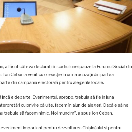
n, a făcut câteva declarații în cadrul unei pauze la Forumul Social din
. Ion Ceban a venit cu o reacție în urma acuzații din partea
parte din campania electorală pentru alegerile locale.
ncă e departe. Evenimentul, apropo, trebuia să fie în luna
erpretări cu privire că uite, facem în ajun de alegeri. Dacă e să ne
l nu trebuie să facem nimic. Noi muncim”, a spus Ion Ceban.
 eveniment important pentru dezvoltarea Chișinăului și pentru