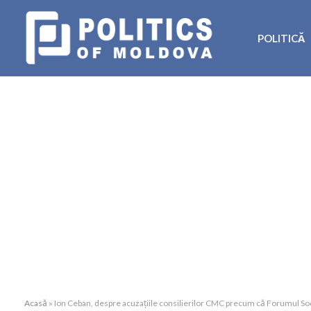
POLITICĂ
Acasă
»
Ion Ceban, despre acuzațiile consilierilor CMC precum că Forumul Soci