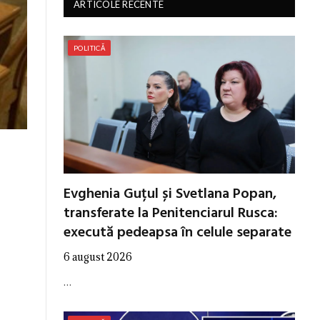
ARTICOLE RECENTE
POLITICĂ
Evghenia Guțul și Svetlana Popan,
transferate la Penitenciarul Rusca:
execută pedeapsa în celule separate
6 august 2026
…