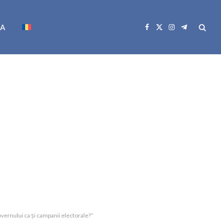
CA
Facebook
X
Instagram
Telegram
(Twitter)
vernului ca și campanii electorale?”