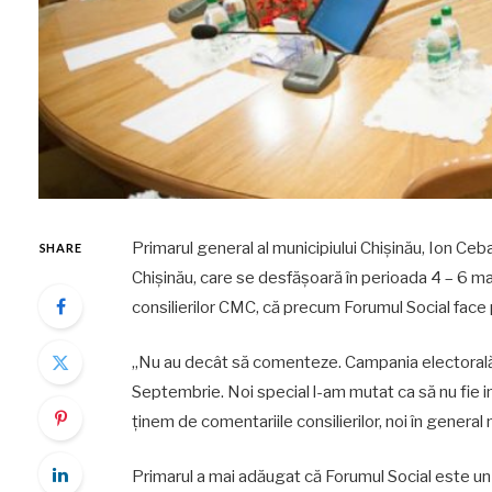
Primarul general al municipiului Chișinău, Ion Ceba
SHARE
Chișinău, care se desfășoară în perioada 4 – 6 mai
consilierilor CMC, că precum Forumul Social face 
„Nu au decât să comenteze. Campania electorală î
Septembrie. Noi special l-am mutat ca să nu fie int
ținem de comentariile consilierilor, noi în genera
Primarul a mai adăugat că Forumul Social este un