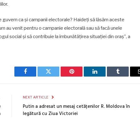
ilor.
de guvern ca și campanii electorale? Haideți să lăsăm aceste
rum au venit pentru o campanie electorală sau să facă unele
gul social și să contribuie la îmbunătățirea situației din oraș”, a
Facebook
Twitter
Pinterest
LinkedIn
Tumblr
E
NEXT ARTICLE
e
Putin a adresat un mesaj cetățenilor R. Moldova în
a
legătură cu Ziua Victoriei