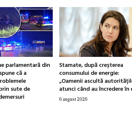
ne parlamentară din
Stamate, după creșterea
spune că a
consumului de energie:
roblemele
„Oamenii ascultă autoritățil
prin sute de
atunci când au încredere în 
 demersuri
6 august 2026