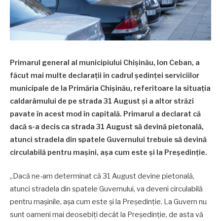
Primarul general al municipiului Chișinău, Ion Ceban, a
făcut mai multe declarații în cadrul ședinței serviciilor
municipale de la Primăria Chișinău, referitoare la situația
caldarâmului de pe strada 31 August și a altor străzi
pavate în acest mod în capitală. Primarul a declarat că
dacă s-a decis ca strada 31 August să devină pietonală,
atunci stradela din spatele Guvernului trebuie să devină
circulabilă pentru mașini, așa cum este și la Președinție.
„Dacă ne-am determinat că 31 August devine pietonală,
atunci stradela din spatele Guvernului, va deveni circulabilă
pentru mașinile, așa cum este și la Președinție. La Guvern nu
sunt oameni mai deosebiți decât la Președinție, de asta vă