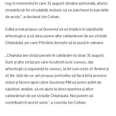
rog, în momentul în care 31 august rămâne pietonală, atunci
stradela să fie circulabilă, inclusiv să se parcheze în parcările
de acolo”, a declarat Ion Ceban.
Edilul a mai propus ca Guvernul să se implice în săpăturile
arheologice și să descopere alte caldarâmuri de pe străzile
Chișinăului, pe care Primăria dorește să le pună în valoare.
„Chișinăul are străzi pavate în caldarâm nu doar 31 august.
Sunt și alte străzi pe care locuitorii nu le cunosc, dar
arheologii cu siguranță le cunosc, la fel cum este sf. Andrei și
sf. Ilie. Iată de ce, am propus pretorilor să facă lista acestor
stărzi și facem apel către Guvernul RM să avem asfel de
săpături, analize, să ne ajute la descoperirea și altor
caldarâmuri de pe străzile Chișinăului. Noi putem să
contribuim în acest sens”, a conchis Ion Ceban.