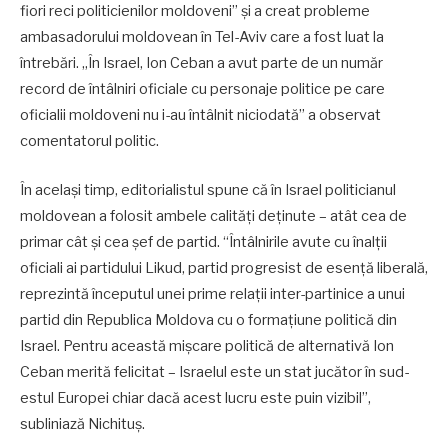
fiori reci politicienilor moldoveni” și a creat probleme
ambasadorului moldovean în Tel-Aviv care a fost luat la
întrebări. „În Israel, Ion Ceban a avut parte de un număr
record de întâlniri oficiale cu personaje politice pe care
oficialii moldoveni nu i-au întâlnit niciodată” a observat
comentatorul politic.
În același timp, editorialistul spune că în Israel politicianul
moldovean a folosit ambele calități deținute – atât cea de
primar cât și cea șef de partid. “Întâlnirile avute cu înalții
oficiali ai partidului Likud, partid progresist de esență liberală,
reprezintă începutul unei prime relații inter-partinice a unui
partid din Republica Moldova cu o formațiune politică din
Israel. Pentru această mișcare politică de alternativă Ion
Ceban merită felicitat – Israelul este un stat jucător în sud-
estul Europei chiar dacă acest lucru este puin vizibil”,
subliniază Nichituș.