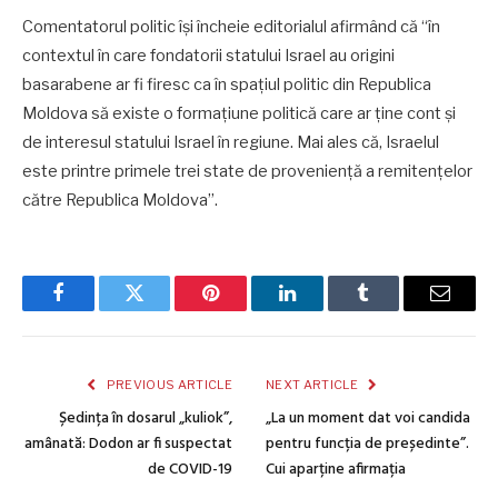
Comentatorul politic își încheie editorialul afirmând că “în
contextul în care fondatorii statului Israel au origini
basarabene ar fi firesc ca în spațiul politic din Republica
Moldova să existe o formațiune politică care ar ține cont și
de interesul statului Israel în regiune. Mai ales că, Israelul
este printre primele trei state de proveniență a remitențelor
către Republica Moldova”.
Facebook
Twitter
Pinterest
LinkedIn
Tumblr
Email
PREVIOUS ARTICLE
NEXT ARTICLE
Ședința în dosarul „kuliok”,
„La un moment dat voi candida
amânată: Dodon ar fi suspectat
pentru funcția de președinte”.
de COVID-19
Cui aparține afirmația