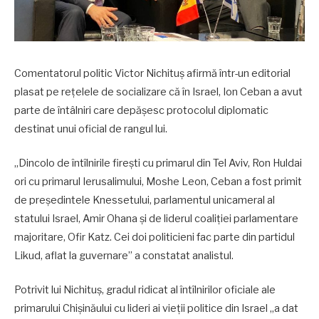
Comentatorul politic Victor Nichituș afirmă într-un editorial
plasat pe rețelele de socializare că în Israel, Ion Ceban a avut
parte de întâlniri care depășesc protocolul diplomatic
destinat unui oficial de rangul lui.
„Dincolo de întîlnirile firești cu primarul din Tel Aviv, Ron Huldai
ori cu primarul Ierusalimului, Moshe Leon, Ceban a fost primit
de președintele Knessetului, parlamentul unicameral al
statului Israel, Amir Ohana și de liderul coaliției parlamentare
majoritare, Ofir Katz. Cei doi politicieni fac parte din partidul
Likud, aflat la guvernare” a constatat analistul.
Potrivit lui Nichituș, gradul ridicat al întîlnirilor oficiale ale
primarului Chișinăului cu lideri ai vieții politice din Israel „a dat