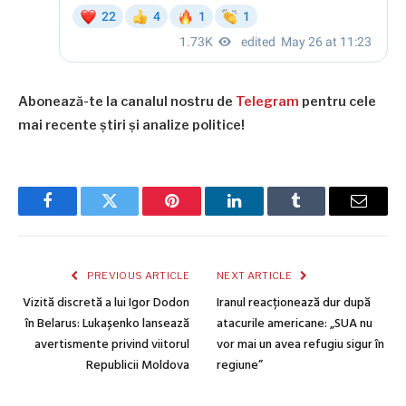
Abonează-te la canalul nostru de
Telegram
pentru cele
mai recente știri și analize politice!
Facebook
Twitter
Pinterest
LinkedIn
Tumblr
Email
PREVIOUS ARTICLE
NEXT ARTICLE
Vizită discretă a lui Igor Dodon
Iranul reacționează dur după
în Belarus: Lukașenko lansează
atacurile americane: „SUA nu
avertismente privind viitorul
vor mai un avea refugiu sigur în
Republicii Moldova
regiune”