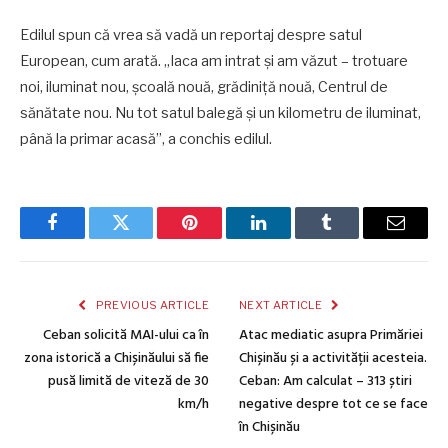
Edilul spun că vrea să vadă un reportaj despre satul
European, cum arată. „Iaca am intrat și am văzut – trotuare
noi, iluminat nou, școală nouă, grădiniță nouă, Centrul de
sănătate nou. Nu tot satul balegă și un kilometru de iluminat,
până la primar acasă”, a conchis edilul.
Facebook
Twitter
Pinterest
LinkedIn
Tumblr
Email
PREVIOUS ARTICLE
NEXT ARTICLE
Ceban solicită MAI-ului ca în
Atac mediatic asupra Primăriei
zona istorică a Chișinăului să fie
Chișinău și a activității acesteia.
pusă limită de viteză de 30
Ceban: Am calculat – 313 știri
km/h
negative despre tot ce se face
în Chișinău