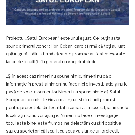
Proiectul „Satul European” este unul eșuat. Cel puțin asta
spune primarul general Ion Ceban, care afirmă că toți au luat
apă în gură. Edilul afirmă că sume promise au fost micșorate,
iar unele localități în general nu vor primi nimic.
„Și în acest caz nimeni nu spune nimic, nimeni nu dă o
informație în presă și nimeni nu face nici o investigație și nu le
pasă de soarta oamenilor.Nimeni nu spune nimic că Satul
European promis de Guvern a eșuat și din banii promiși
pentru proiectele din localități, suma s-a micșorat, iar în unele
localități nici nu vor ajunge. Nimeni nu face o investigație,
totul este bine, este frumos, ne delectăm cu știri pozitive
sau cu sperietori că iaca, iaca acuș va ajunge un proiectil.