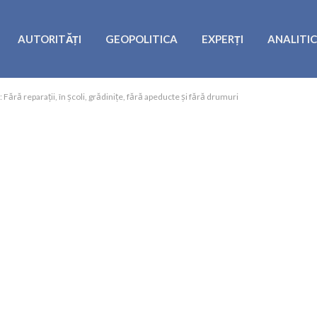
AUTORITĂȚI
GEOPOLITICA
EXPERȚI
ANALITI
 Fără reparații, în școli, grădinițe, fără apeducte și fără drumuri