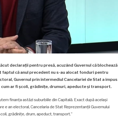
 făcut declarații pentru presă, acuzând Guvernul că blochează
iat faptul că anul precedent nu s-au alocat fonduri pentru
ectoral, Guvernul prin intermediul Cancelariei de Stat a impus
, cum ar fi școli, grădinițe, drumuri, apeducte și transport.
utem finanța astăzi suburbiile din Capitală. Exact după același
are e an electoral, Cancelaria de Stat Reprezentanții Guvernului
oli, grădinițe, drum, apeduct, transport.”