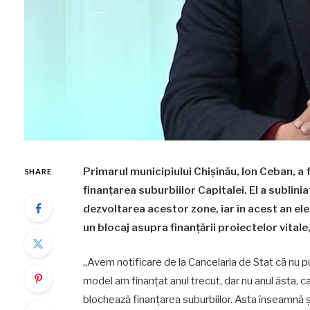
Primarul municipiului Chișinău, Ion Ceban, a
SHARE
finanțarea suburbiilor Capitalei. El a sublin
dezvoltarea acestor zone, iar în acest an el
un blocaj asupra finanțării proiectelor vitale
„Avem notificare de la Cancelaria de Stat că nu p
model am finanțat anul trecut, dar nu anul ăsta, c
blochează finanțarea suburbiilor. Asta înseamnă șc