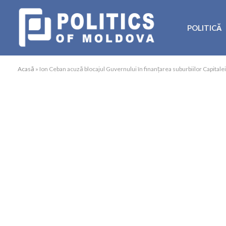
POLITICĂ
Acasă
»
Ion Ceban acuză blocajul Guvernului în finanțarea suburbiilor Capitalei: