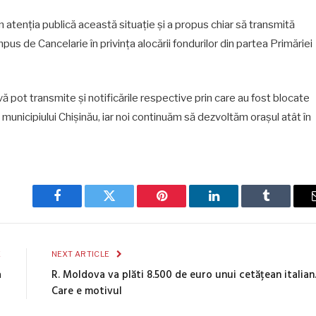
n atenția publică această situație și a propus chiar să transmită
mpus de Cancelarie în privința alocării fondurilor din partea Primăriei
 vă pot transmite și notificările respective prin care au fost blocate
i municipiului Chișinău, iar noi continuăm să dezvoltăm orașul atât în
Facebook
Twitter
Pinterest
LinkedIn
Tumblr
E
NEXT ARTICLE
a
R. Moldova va plăti 8.500 de euro unui cetățean italian
Care e motivul