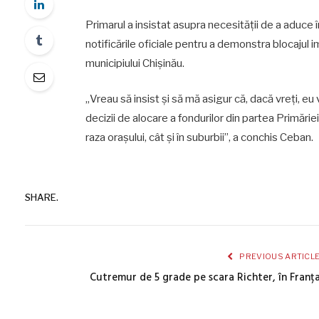
Primarul a insistat asupra necesității de a aduce î
notificările oficiale pentru a demonstra blocajul i
municipiului Chișinău.
„Vreau să insist și să mă asigur că, dacă vreți, eu
decizii de alocare a fondurilor din partea Primărie
raza orașului, cât și în suburbii”, a conchis Ceban.
SHARE.
PREVIOUS ARTICL
Cutremur de 5 grade pe scara Richter, în Franț