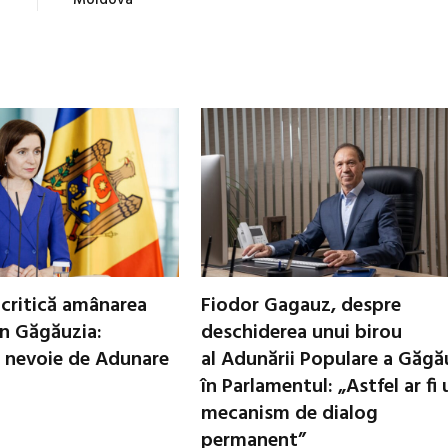
critică amânarea
Fiodor Gagauz, despre
in Găgăuzia:
deschiderea unui birou
 nevoie de Adunare
al Adunării Populare a Găgă
în Parlamentul: „Astfel ar fi 
mecanism de dialog
permanent”