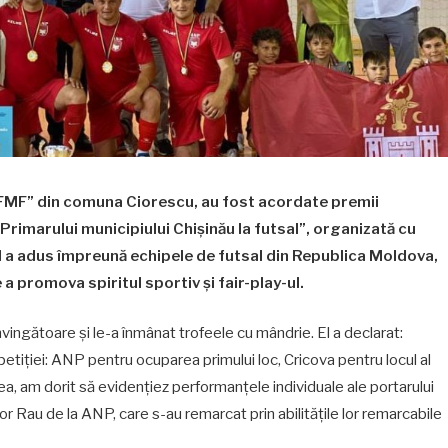
aFMF” din comuna Ciorescu, au fost acordate premii
Primarului municipiului Chișinău la futsal”, organizată cu
 a adus împreună echipele de futsal din Republica Moldova,
a promova spiritul sportiv și fair-play-ul.
nvingătoare și le-a înmânat trofeele cu mândrie. El a declarat:
etiției: ANP pentru ocuparea primului loc, Cricova pentru locul al
ea, am dorit să evidențiez performanțele individuale ale portarului
or Rau de la ANP, care s-au remarcat prin abilitățile lor remarcabile