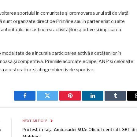
voltarea sportului în comunitate și promovarea unui stil de viață
ă sunt organizate direct de Primărie sau în parteneriat cu alte
utorităților în susținerea activităților sportive și implicarea
odalitate de a încuraja participarea activă a cetățenilor în
tenoasă și competitivă. Premiile acordate echipei ANP și celorlalte
ea acestora în a-și atinge obiectivele sportive.
Facebook
Twitter
Pinterest
LinkedIn
Tumblr
E
NEXT ARTICLE
n
Protest în fața Ambasadei SUA: Oficiul central LGBT di
Moldova