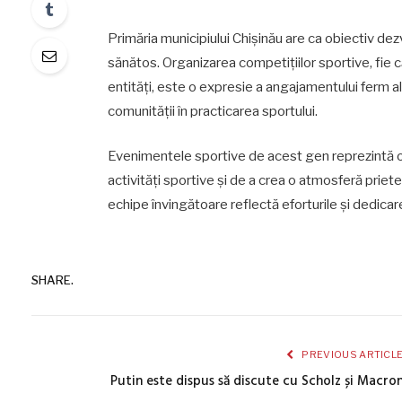
Primăria municipiului Chișinău are ca obiectiv dez
sănătos. Organizarea competițiilor sportive, fie c
entități, este o expresie a angajamentului ferm al a
comunității în practicarea sportului.
Evenimentele sportive de acest gen reprezintă o m
activități sportive și de a crea o atmosferă prie
echipe învingătoare reflectă eforturile și dedicar
SHARE.
PREVIOUS ARTICL
Putin este dispus să discute cu Scholz și Macro