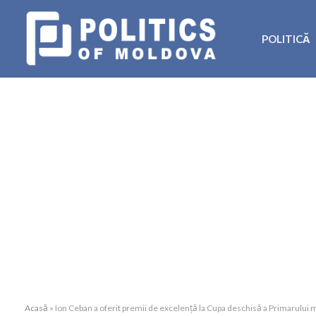
POLITICĂ
Acasă
»
Ion Ceban a oferit premii de excelență la Cupa deschisă a Primarului mu