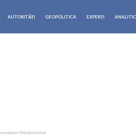
AUTORITĂȚI
GEOPOLITICA
EXPERȚI
ANALITI
nicipiului Chișinău la futsal