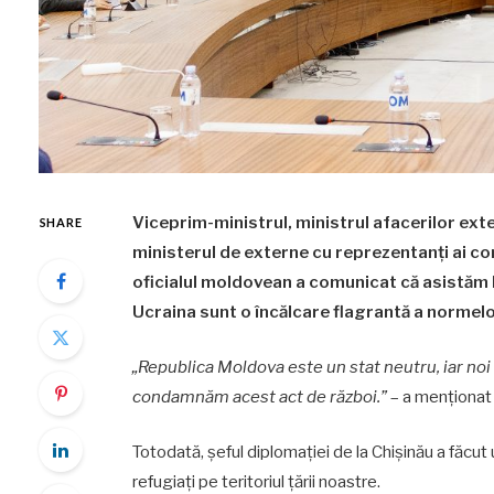
Viceprim-ministrul, ministrul afacerilor ext
SHARE
ministerul de externe cu reprezentanți ai cor
oficialul moldovean a comunicat că asistăm la
Ucraina sunt o încălcare flagrantă a normelo
„Republica Moldova este un stat neutru, iar no
condamnăm acest act de război.”
– a menționat
Totodată, șeful diplomației de la Chișinău a făcut 
refugiați pe teritoriul țării noastre.