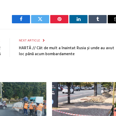
Facebook
Twitter
Pinterest
LinkedIn
Tumblr
E
NEXT ARTICLE
2
HARTĂ // Cât de mult a înaintat Rusia și unde au avut
ă
loc până acum bombardamente