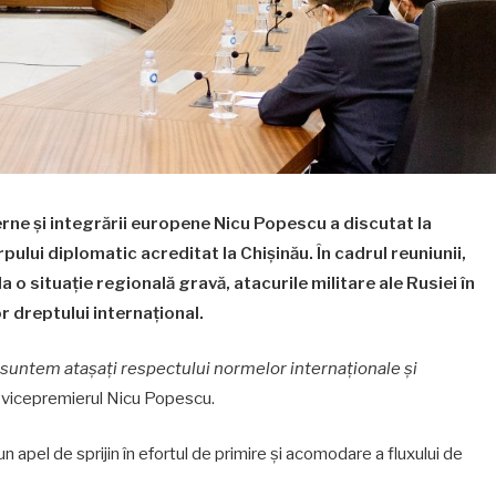
erne și integrării europene Nicu Popescu a
discutat la
pului diplomatic acreditat la Chișinău. În cadrul reuniunii,
 o situație regională gravă, atacurile militare ale Rusiei în
r dreptului internațional.
i suntem atașați respectului normelor internaționale și
 vicepremierul Nicu Popescu.
un apel de sprijin în efortul de primire și acomodare a fluxului de