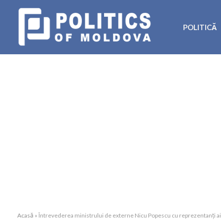
POLITICĂ
Acasă
»
Întrevederea ministrului de externe Nicu Popescu cu reprezentanți ai