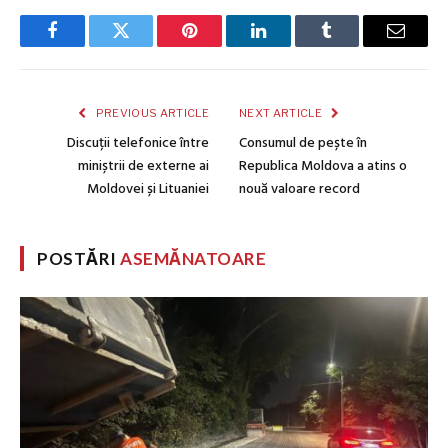
Facebook
Twitter
Pinterest
LinkedIn
Tumblr
Email
PREVIOUS ARTICLE
NEXT ARTICLE
Discuții telefonice între
Consumul de pește în
miniștrii de externe ai
Republica Moldova a atins o
Moldovei și Lituaniei
nouă valoare record
POSTĂRI
ASEMĂNATOARE