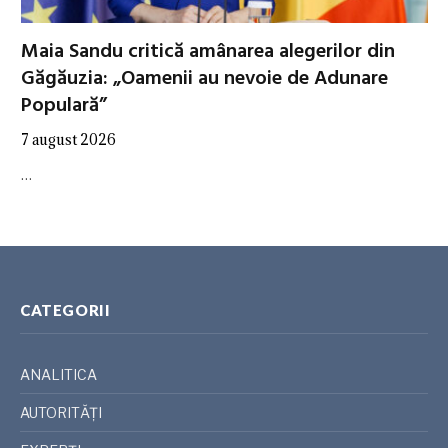
Maia Sandu critică amânarea alegerilor din
Găgăuzia: „Oamenii au nevoie de Adunare
Populară”
7 august 2026
…
CATEGORII
ANALITICA
AUTORITĂȚI