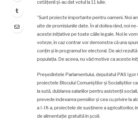
cetățenii și-au dat votul la 11 iulie.
”Sunt proiecte importante pentru oameni. Noi am î
uite de promisiunile date. În al doilea rând, noi 
aceste inițiative pe toate căile legale. Noi le vom 
voteze, în caz contrar vor demonstra că una spun 
conțin și în programul lor electoral. De aici re
populația. De aceea, nu văd motive ca aceste iniți
Președintele Parlamentului, deputatul PAS Igor G
proiectele Blocului Comuniștilor și Socialiștilor c
la sută, dublarea salariilor pentru asistenții sociali
prevede indexarea pensiilor și cea cu privire la al
a I-IX-a, proiectele de susținere a agricultorilor,
de alimentație gratuită în școli.