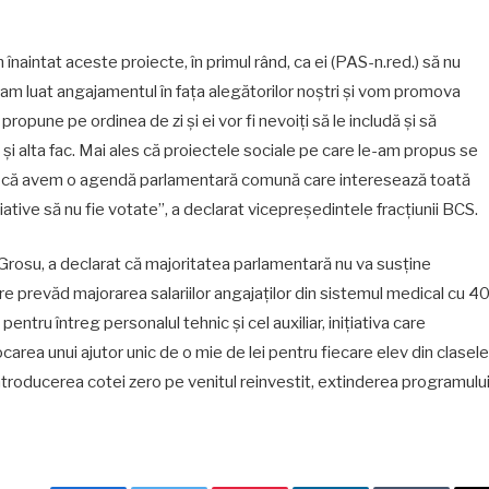
naintat aceste proiecte, în primul rând, ca ei (PAS-n.red.) să nu
ne-am luat angajamentul în fața alegătorilor noștri și vom promova
propune pe ordinea de zi și ei vor fi nevoiți să le includă și să
și alta fac. Mai ales că proiectele sociale pe care le-am propus se
zultă că avem o agendă parlamentară comună care interesează toată
ative să nu fie votate”, a declarat vicepreședintele fracțiunii BCS.
rosu, a declarat că majoritatea parlamentară nu va susține
are prevăd majorarea salariilor angajaților din sistemul medical cu 4
, pentru întreg personalul tehnic și cel auxiliar, inițiativa care
ocarea unui ajutor unic de o mie de lei pentru fiecare elev din clasele
 introducerea cotei zero pe venitul reinvestit, extinderea programulu