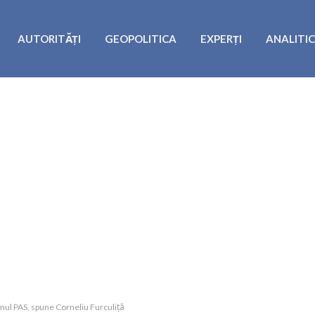
AUTORITĂȚI
GEOPOLITICA
EXPERȚI
ANALITI
ramul PAS, spune Corneliu Furculiță