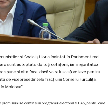
uniștilor și Socialiștilor a înaintat în Parlament mai
re sunt așteptate de toți cetățenii, iar majoritatea
 spune și alta face, dacă va refuza să voteze pentru
ută de vicepreședintele fracțiunii Corneliu Furculiță,
l în Moldova”.
 promisiuni se conțin și în programul electoral al PAS, pentru care