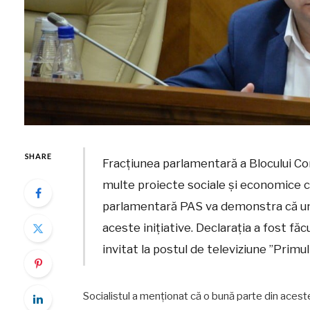
SHARE
Fracțiunea parlamentară a Blocului Com
multe proiecte sociale și economice ca
parlamentară PAS va demonstra că una
aceste inițiative. Declarația a fost făc
invitat la postul de televiziune ”Primu
Socialistul a menționat că o bună parte din aceste