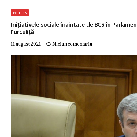
POLITICĂ
Inițiativele sociale înaintate de BCS în Parlame
Furculiță
11 august 2021
Niciun comentariu