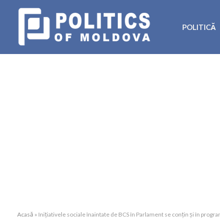
POLITICĂ
Acasă
»
Inițiativele sociale înaintate de BCS în Parlament se conțin și în prog