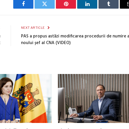
Facebook
Twitter
Pinterest
LinkedIn
Tumblr
E
NEXT ARTICLE
u
PAS a propus astăzi modificarea procedurii de numire 
t
noului șef al CNA (VIDEO)