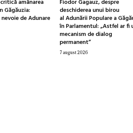
critică amânarea
Fiodor Gagauz, despre
in Găgăuzia:
deschiderea unui birou
 nevoie de Adunare
al Adunării Populare a Găgă
în Parlamentul: „Astfel ar fi 
mecanism de dialog
permanent”
7 august 2026