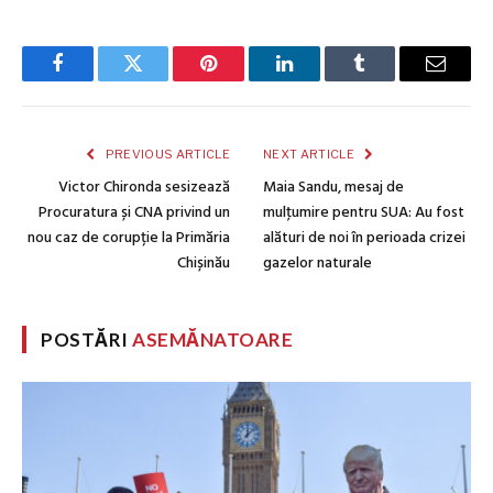
Facebook
Twitter
Pinterest
LinkedIn
Tumblr
Email
PREVIOUS ARTICLE
NEXT ARTICLE
Victor Chironda sesizează
Maia Sandu, mesaj de
Procuratura și CNA privind un
mulţumire pentru SUA: Au fost
nou caz de corupție la Primăria
alături de noi în perioada crizei
Chișinău
gazelor naturale
POSTĂRI
ASEMĂNATOARE