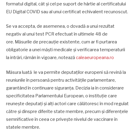
formatul digital, cât şi cel pe suport de hârtie al certificatului
EU Digital COVID sau al unui certificat echivalent recunoscut.
Se va accepta, de asemenea, o dovadă a unui rezultat
negativ al unui test PCR efectuat în ultimele 48 de
ore. Măsurile de precauţie existente, cum ar fi purtarea
obligatorie a unei măşti medicale şi verificarea temperaturii
la intrări, rămân în vigoare, notează
caleaeuropeana.ro
Măsura luată le va permite deputaţilor europeni să revină la
reuniunile în persoană pentru activităţile parlamentare,
garantând în continuare siguranţa. Decizia ia în considerare
specificitatea Parlamentului European, o instituţie care
reuneşte deputaţi şi alţi actori care călătoresc în mod regulat
către şi dinspre diferite state membre, precum şi diferenţele
semnificative în ceea ce priveşte nivelul de vaccinare în
statele membre.