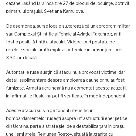
cazane, lăsând fără încălzire 27 de blocuri de locuințe, potrivit
primarului orașului, Svetlana Kamulova.
De asemenea, surse locale sugerează că un aerodrom militar
sau Complexul Științific și Tehnic al Aviației Taganrog, ar fi
fost o posibilă țintă a atacului. Videoclipuri postate pe
rețelele sociale arată explozii puternice în oraș în jurul orei
3:30, ora locală.
Autoritățile ruse susțin că atacul nu a provocat victime, dar
detalii suplimentare despre amploarea daunelor nu au fost
furnizate. Armata ucraineană nu a comentat aceste acuzații,
iar afirmațiile Rusiei nu pot fi verificate în mod independent.
Aceste atacuri survin pe fondul intensificării
bombardamentelor rusești asupra infrastructurii energetice
din Ucraina, parte a strategiei de a destabiliza țara în pragul
unei ierni grele. Regiunea Rostov, situată la granița cu