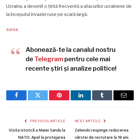
Ucraina, a devenit o țintă frecventă a atacurilor ucrainene de
la începutul invaziei ruse pe scară largă.
sursa
Abonează-te la canalul nostru
de
Telegram
pentru cele mai
recente știri și analize politice!
Facebook
Twitter
Pinterest
LinkedIn
Tumblr
Email
PREVIOUS ARTICLE
NEXT ARTICLE
Vizita istorică a Maiei Sandu la
Zelenski respinge reducerea
NATO: Apel la protejarea
vârstei de recrutare la 18 ani: