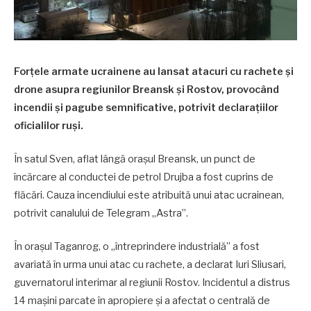
Forțele armate ucrainene au lansat atacuri cu rachete și
drone asupra regiunilor Breansk și Rostov, provocând
incendii și pagube semnificative, potrivit declarațiilor
oficialilor ruși.
În satul Sven, aflat lângă orașul Breansk, un punct de
încărcare al conductei de petrol Drujba a fost cuprins de
flăcări. Cauza incendiului este atribuită unui atac ucrainean,
potrivit canalului de Telegram „Astra”.
În orașul Taganrog, o „întreprindere industrială” a fost
avariată în urma unui atac cu rachete, a declarat Iuri Sliusari,
guvernatorul interimar al regiunii Rostov. Incidentul a distrus
14 mașini parcate în apropiere și a afectat o centrală de