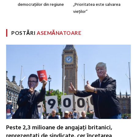
democrațiilor din regiune
„Prioritatea este salvarea
vieților”
POSTĂRI
ASEMĂNATOARE
Peste 2,3 milioane de angajați britanici,
reprezentați de sindicate, cer încetarea