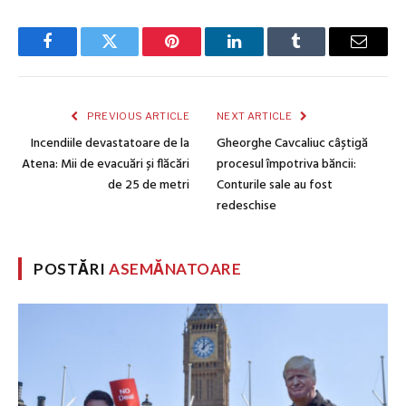
Facebook
Twitter
Pinterest
LinkedIn
Tumblr
Email
PREVIOUS ARTICLE
NEXT ARTICLE
Incendiile devastatoare de la
Gheorghe Cavcaliuc câștigă
Atena: Mii de evacuări și flăcări
procesul împotriva băncii:
de 25 de metri
Conturile sale au fost
redeschise
POSTĂRI
ASEMĂNATOARE