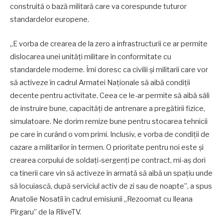
construită o bază militară care va corespunde tuturor
standardelor europene.
„E vorba de crearea de la zero a infrastructurii ce ar permite
dislocarea unei unități militare în conformitate cu
standardele moderne. Îmi doresc ca civilii și militarii care vor
să activeze în cadrul Armatei Naționale să aibă condiții
decente pentru activitate. Ceea ce le-ar permite să aibă săli
de instruire bune, capacități de antrenare a pregătirii fizice,
simulatoare. Ne dorim remize bune pentru stocarea tehnicii
pe care în curând o vom primi. Inclusiv, e vorba de condiții de
cazare a militarilor în termen. O prioritate pentru noi este și
crearea corpului de soldați-sergenți pe contract, mi-aș dori
ca tinerii care vin să activeze în armată să aibă un spațiu unde
să locuiască, după serviciul activ de zi sau de noapte”, a spus
Anatolie Nosatîi în cadrul emisiunii „Rezoomat cu Ileana
Pîrgaru” de la RliveTV.