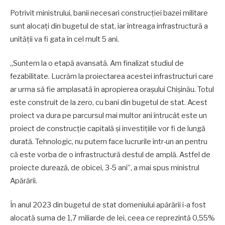
Potrivit ministrului, banii necesari construcției bazei militare
sunt alocați din bugetul de stat, iar întreaga infrastructură a
unității va fi gata în cel mult 5 ani.
„Suntem la o etapă avansată. Am finalizat studiul de
fezabilitate. Lucrăm la proiectarea acestei infrastructuri care
ar urma să fie amplasată în apropierea orașului Chișinău. Totul
este construit de la zero, cu bani din bugetul de stat. Acest
proiect va dura pe parcursul mai multor ani întrucât este un
proiect de construcție capitală și investițiile vor fi de lungă
durată. Tehnologic, nu putem face lucrurile într-un an pentru
că este vorba de o infrastructură destul de amplă. Astfel de
proiecte durează, de obicei, 3-5 ani”, a mai spus ministrul
Apărării.
În anul 2023 din bugetul de stat domeniului apărării i-a fost
alocată suma de
1,7 miliarde de lei, ceea ce reprezintă 0,55%