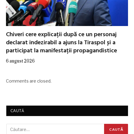
Chiveri cere explicații după ce un personaj
declarat indezirabil a ajuns la Tiraspol și a
participat la manifestații propagandistice
6 august 2026
Comments are closed.
CAUTĂ