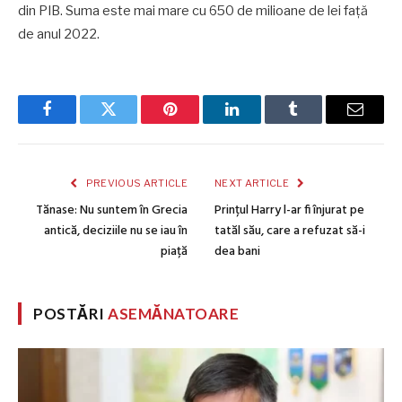
din PIB. Suma este mai mare cu 650 de milioane de lei față
de anul 2022.
Facebook
Twitter
Pinterest
LinkedIn
Tumblr
Email
PREVIOUS ARTICLE
NEXT ARTICLE
Tănase: Nu suntem în Grecia
Prințul Harry l-ar fi înjurat pe
antică, deciziile nu se iau în
tatăl său, care a refuzat să-i
piață
dea bani
POSTĂRI
ASEMĂNATOARE