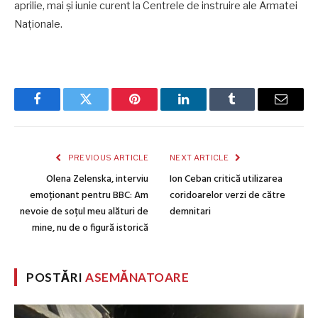
aprilie, mai și iunie curent la Centrele de instruire ale Armatei
Naționale.
Facebook
Twitter
Pinterest
LinkedIn
Tumblr
Email
PREVIOUS ARTICLE
NEXT ARTICLE
Olena Zelenska, interviu
Ion Ceban critică utilizarea
emoționant pentru BBC: Am
coridoarelor verzi de către
nevoie de soțul meu alături de
demnitari
mine, nu de o figură istorică
POSTĂRI
ASEMĂNATOARE