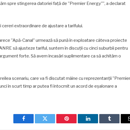
ăm spre stingerea datoriei față de ”Premier Energy””, a declarat
ereri extraordinare de ajustare a tarifului.
oarece ”Apă-Canal” urmează să pună în exploatare câteva proiecte
 ANRE să ajusteze tariful, suntem în discuții cu cinci suburbii pentru
 argument forte. Să avem încasări suplimentare ca să achităm o
treilea scenariu, care va fi discutat mâine cu reprezentanții ”Premie
unci în scurt timp ar putea fi întocmit un acord de eșalonare a
Facebook
Twitter
Pinterest
LinkedIn
Tumblr