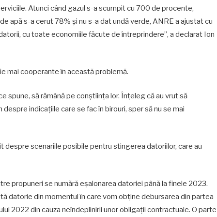
erviciile. Atunci când gazul s-a scumpit cu 700 de procente,
e de apă s-a cerut 78% și nu s-a dat undă verde, ANRE a ajustat cu
torii, cu toate economiile făcute de întreprindere”, a declarat Ion
ă fie mai cooperante în această problemă.
e spune, să rămână pe conștiința lor. Înțeleg că au vrut să
despre indicațiile care se fac în birouri, sper să nu se mai
bit despre scenariile posibile pentru stingerea datoriilor, care au
re propuneri se numără eșalonarea datoriei până la finele 2023.
tă datorie din momentul în care vom obține debursarea din partea
ui 2022 din cauza neîndeplinirii unor obligații contractuale. O parte