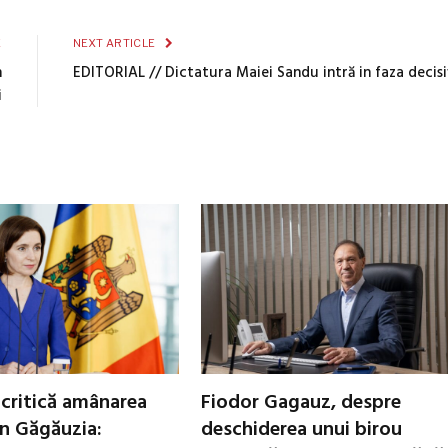
E
NEXT ARTICLE
n
EDITORIAL // Dictatura Maiei Sandu intră in faza decisi
i
critică amânarea
Fiodor Gagauz, despre
in Găgăuzia:
deschiderea unui birou