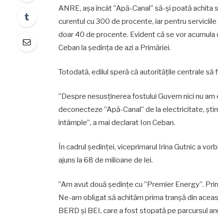
ANRE, așa încât ”Apă-Canal” să-și poată achita s
curentul cu 300 de procente, iar pentru serviciil
doar 40 de procente. Evident că se vor acumula da
Ceban la ședința de azi a Primăriei.
Totodată, edilul speră că autoritățile centrale s
”Despre nesusținerea fostului Guvern nici nu am c
deconecteze ”Apă-Canal” de la electricitate, știm 
întâmple”, a mai declarat Ion Ceban.
În cadrul ședinței, viceprimarul Irina Gutnic a vor
ajuns la 68 de milioane de lei.
”Am avut două ședințe cu ”Premier Energy”. Print
Ne-am obligat să achităm prima tranșă din aceas
BERD și BEI, care a fost stopată pe parcursul anul