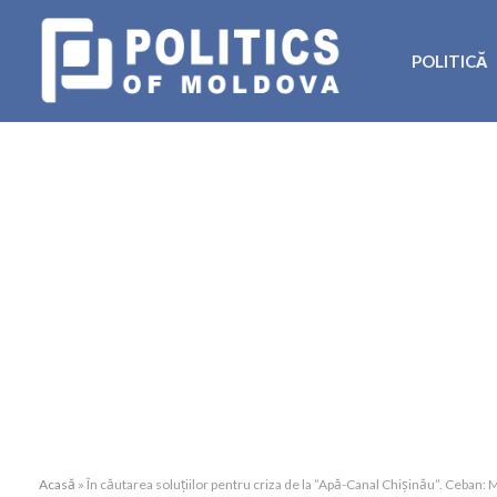
POLITICĂ
Acasă
»
În căutarea soluțiilor pentru criza de la ”Apă-Canal Chișinău”. Ceban: 