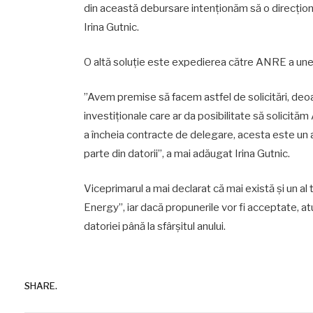
din această debursare intenționăm să o direcțion
Irina Gutnic.
O altă soluție este expedierea către ANRE a unei c
”Avem premise să facem astfel de solicitări, de
investiționale care ar da posibilitate să solicităm
a încheia contracte de delegare, acesta este un
parte din datorii”, a mai adăugat Irina Gutnic.
Viceprimarul a mai declarat că mai există și un al 
Energy”, iar dacă propunerile vor fi acceptate, at
datoriei până la sfârșitul anului.
SHARE.