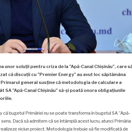
a unor soluții pentru criza de la ”Apă-Canal Chișinău”, care s
cizat că discuții cu ”Premier Energy” au avut loc săptămâna
e. Primarul general susține că metodologia de calculare a
cât SA ”Apă-Canal Chișinău” să-și poată onora obligațiunile
oriile.
y că bugetul Primăriei nu se poate transforma în bugetul SA ”Apă-
t sens. Dacă să admitem că se întâmplă acest lucru, atunci Primăria
 realizeze niciun proiect. Metodologia trebuie să fie modificată de