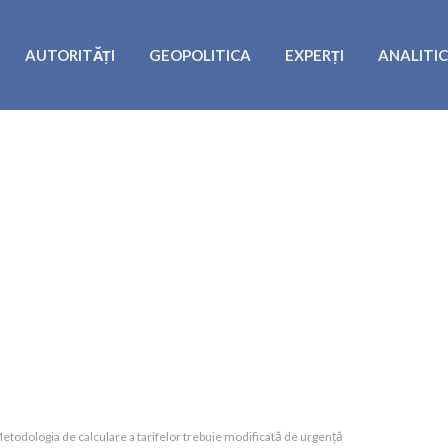
AUTORITĂȚI
GEOPOLITICA
EXPERȚI
ANALITI
Metodologia de calculare a tarifelor trebuie modificată de urgență