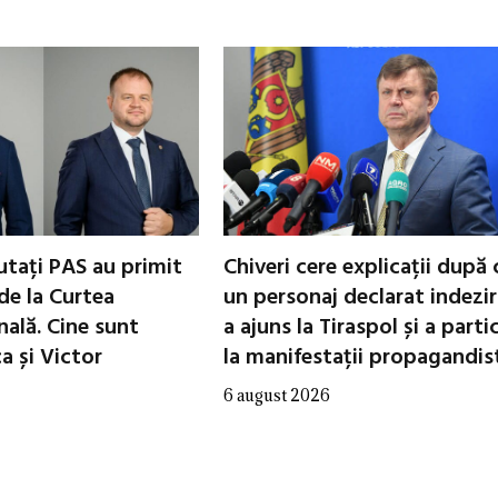
utați PAS au primit
Chiveri cere explicații după 
de la Curtea
un personaj declarat indezir
nală. Cine sunt
a ajuns la Tiraspol și a parti
 și Victor
la manifestații propagandis
6 august 2026