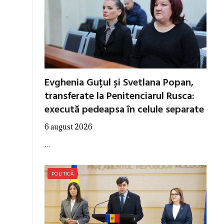
Evghenia Guțul și Svetlana Popan,
transferate la Penitenciarul Rusca:
execută pedeapsa în celule separate
6 august 2026
…
POLITICĂ