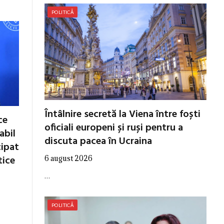
POLITICĂ
Întâlnire secretă la Viena între foști
ce
oficiali europeni și ruși pentru a
abil
discuta pacea în Ucraina
cipat
tice
6 august 2026
…
POLITICĂ