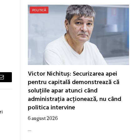
POLITICĂ
Victor Nichituș: Securizarea apei
pentru capitală demonstrează că
Email
soluțiile apar atunci când
administrația acționează, nu când
politica intervine
ri
6 august 2026
…