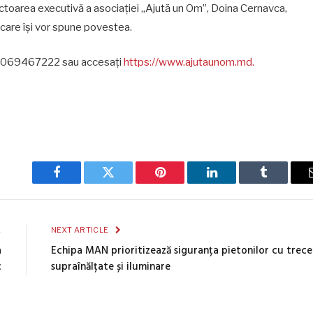
ctoarea executivă a asociației „Ajută un Om”, Doina Cernavca,
 care își vor spune povestea.
on: 069467222 sau accesați
https://www.ajutaunom.md.
Facebook
Twitter
Pinterest
LinkedIn
Tumblr
E
NEXT ARTICLE
a
Echipa MAN prioritizează siguranța pietonilor cu trece
c
supraînălțate și iluminare