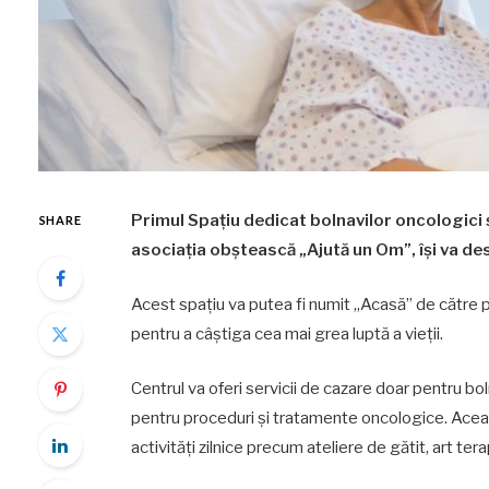
Primul Spațiu dedicat bolnavilor oncologici ș
SHARE
asociația obștească „Ajută un Om”, își va de
Acest spațiu va putea fi numit „Acasă” de către 
pentru a câștiga cea mai grea luptă a vieții.
Centrul va oferi servicii de cazare doar pentru bolna
pentru proceduri și tratamente oncologice. Aceasta 
activități zilnice precum ateliere de gătit, art ter