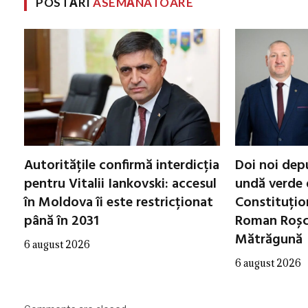
POSTĂRI
ASEMĂNATOARE
Autoritățile confirmă interdicția
Doi noi dep
pentru Vitalii Iankovski: accesul
undă verde 
în Moldova îi este restricționat
Constituțio
până în 2031
Roman Roșca
Mătrăgună
6 august 2026
6 august 2026