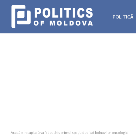
POLITICĂ
Acasă
»
În capitală va fi deschis primul spațiu dedicat bolnavilor oncologici