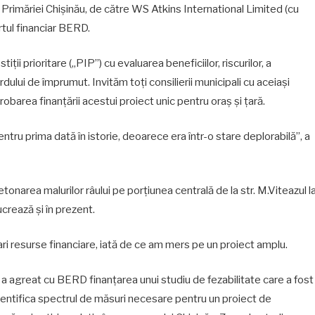
rea Primăriei Chișinău, de către WS Atkins International Limited (cu
rtul financiar BERD.
ii prioritare („PIP”) cu evaluarea beneficiilor, riscurilor, a
dului de împrumut. Invităm toți consilierii municipali cu aceiași
barea finanțării acestui proiect unic pentru oraș și țară.
tru prima dată în istorie, deoarece era într-o stare deplorabilă”, a
tonarea malurilor râului pe porțiunea centrală de la str. M.Viteazul l
crează și în prezent.
i resurse financiare, iată de ce am mers pe un proiect amplu.
a agreat cu BERD finanțarea unui studiu de fezabilitate care a fost
identifica spectrul de măsuri necesare pentru un proiect de