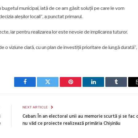
n bugetul municipal, iată de ce am găsit soluții pe care le vom
izia aleșilor locali”, a punctat primarul.
te, iar pentru realizarea lor este nevoie de implicarea tuturor.
e o viziune clară, cu un plan de investiții prioritare de lungă durată”,
Facebook
Twitter
Pinterest
LinkedIn
Tumblr
E
NEXT ARTICLE
i
Ceban: În an electoral unii au memorie scurtă și se fac 
e
nu văd ce proiecte realizează primăria Chișinău