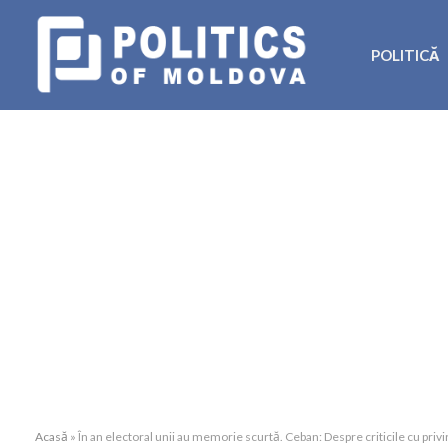
POLITICĂ
Acasă
»
În an electoral unii au memorie scurtă. Ceban: Despre criticile cu priv