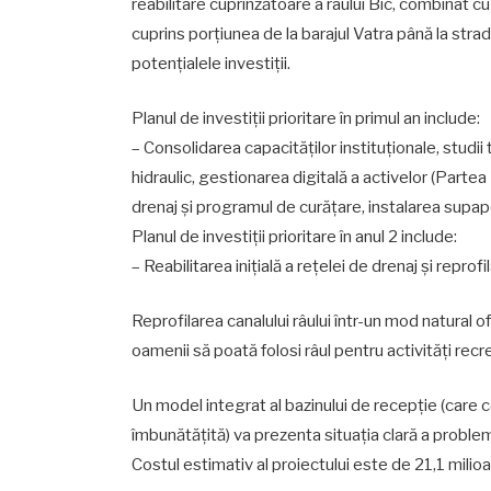
reabilitare cuprinzătoare a râului Bîc, combinat cu
cuprins porțiunea de la barajul Vatra până la stra
potențialele investiții.
Planul de investiții prioritare în primul an include:
– Consolidarea capacităților instituționale, studi
hidraulic, gestionarea digitală a activelor (Parte
drenaj și programul de curățare, instalarea supape
Planul de investiții prioritare în anul 2 include:
– Reabilitarea inițială a rețelei de drenaj și repro
Reprofilarea canalului râului într-un mod natural 
oamenii să poată folosi râul pentru activități recr
Un model integrat al bazinului de recepție (care 
îmbunătățită) va prezenta situația clară a problem
Costul estimativ al proiectului este de 21,1 mili