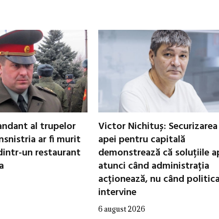
ndant al trupelor
Victor Nichituș: Securizarea
nsnistria ar fi murit
apei pentru capitală
dintr-un restaurant
demonstrează că soluțiile a
a
atunci când administrația
acționează, nu când politic
intervine
6 august 2026