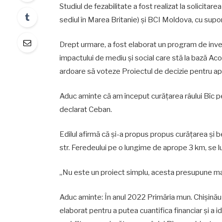
Studiul de fezabilitate a fost realizat la solicita
sediul în Marea Britanie) și BCI Moldova, cu supo
Drept urmare, a fost elaborat un program de investiț
impactului de mediu și social care stă la bază Acor
ardoare să voteze Proiectul de decizie pentru apro
Aduc aminte că am început curățarea râului Bîc pen
declarat Ceban.
Edilul afirmă că și-a propus propus curățarea și be
str. Feredeului pe o lungime de aprope 3 km, se lu
„Nu este un proiect simplu, acesta presupune mar
Aduc aminte: În anul 2022 Primăria mun. Chișinău 
elaborat pentru a putea cuantifica financiar și a 