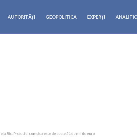
AUTORITĂȚI
GEOPOLITICA
EXPERȚI
ANALITI
ire la Bîc. Proiectul complex este de peste 21 de mil de euro