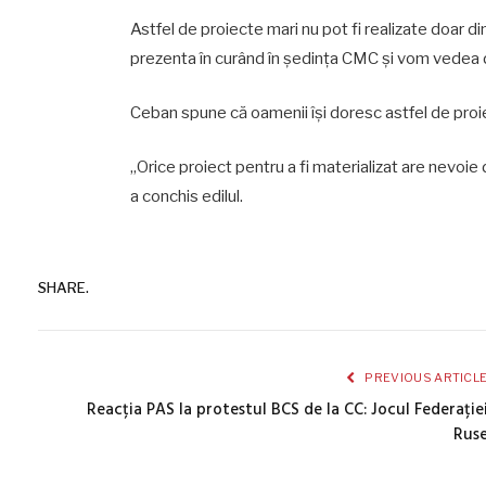
Astfel de proiecte mari nu pot fi realizate doar di
prezenta în curând în ședința CMC și vom vedea dec
Ceban spune că oamenii își doresc astfel de proiec
„Orice proiect pentru a fi materializat are nevoie d
a conchis edilul.
SHARE.
PREVIOUS ARTICL
Reacția PAS la protestul BCS de la CC: Jocul Federație
Rus