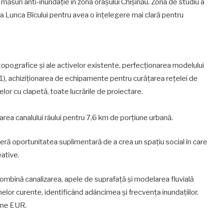
 măsuri anti-inundație în zona orașului Chișinău. Zona de studiu a
da Lunca Bîcului pentru avea o înțelegere mai clară pentru
i topografice și ale activelor existente, perfecționarea modelului
a 1), achiziționarea de echipamente pentru curățarea rețelei de
lor cu clapetă, toate lucrările de proiectare.
filarea canalului râului pentru 7,6 km de porțiune urbană.
oferă oportunitatea suplimentară de a crea un spațiu social în care
eative.
combină canalizarea, apele de suprafață și modelarea fluvială
elor curente, identificând adâncimea și frecvența inundațiilor.
oane EUR.