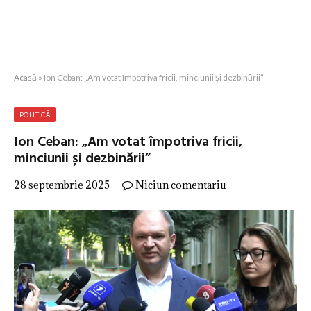
Acasă
»
Ion Ceban: „Am votat împotriva fricii, minciunii și dezbinării”
POLITICĂ
Ion Ceban: „Am votat împotriva fricii,
minciunii și dezbinării”
28 septembrie 2025
Niciun comentariu