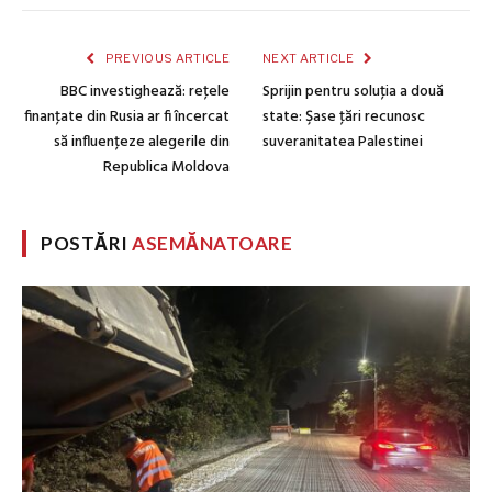
PREVIOUS ARTICLE
NEXT ARTICLE
BBC investighează: reţele
Sprijin pentru soluţia a două
finanţate din Rusia ar fi încercat
state: Şase ţări recunosc
să influenţeze alegerile din
suveranitatea Palestinei
Republica Moldova
POSTĂRI
ASEMĂNATOARE