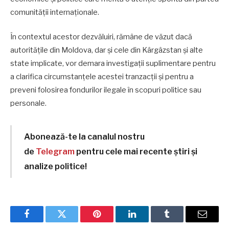
comunității internaționale.
În contextul acestor dezvăluiri, rămâne de văzut dacă
autoritățile din Moldova, dar și cele din Kârgâzstan și alte
state implicate, vor demara investigații suplimentare pentru
a clarifica circumstanțele acestei tranzacții și pentru a
preveni folosirea fondurilor ilegale în scopuri politice sau
personale.
Abonează-te la canalul nostru
de
Telegram
pentru cele mai recente știri și
analize politice!
Facebook
Twitter
Pinterest
LinkedIn
Tumblr
Email