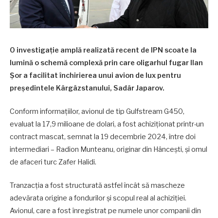
O investigație amplă realizată recent de IPN scoate la
lumină o schemă complexă prin care oligarhul fugar Ilan
Șor a facilitat închirierea unui avion de lux pentru
președintele Kârgâzstanului, Sadâr Japarov.
Conform informațiilor, avionul de tip Gulfstream G450,
evaluat la 17,9 milioane de dolari, a fost achiziționat printr-un
contract mascat, semnat la 19 decembrie 2024, între doi
intermediari – Radion Munteanu, originar din Hâncești, și omul
de afaceri turc Zafer Halidi.
Tranzacția a fost structurată astfel încât să mascheze
adevărata origine a fondurilor și scopul real al achiziției.
Avionul, care a fost înregistrat pe numele unor companii din