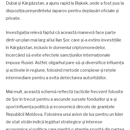
Dubai și Kârgâzstan, a ajuns rapid la Bișkek, unde a fost pus la
dispoziția președintelui Japarov pentru deplasări oficiale și
private.
Investigația relevă faptul că această manevră face parte
dintr-un plan mai larg al lui Ilan Șor, care și-a extins investițiile
în Kârgâzstan, inclusiv în domeniul criptomonedelor,
încercând să evite efectele sancțiunilor internaționale
impuse Rusiei. Astfel, oligarhul pare să-și diversifice influența
și activele în regiune, folosind metode complexe și rețele
intermediare pentru a evita detectarea autorităților.
Mai mult, această schemă reflectă tacticile frecvent folosite
de Șor în trecut pentru a ascunde sursele fondurilor și a-și
spori influența politică și economică dincolo de granițele
Republicii Moldova. Folosirea unui avion de lux pentru un lider
de stat străin indică legături strategice și interese
economice și politice care merită o atenție sporită din partea