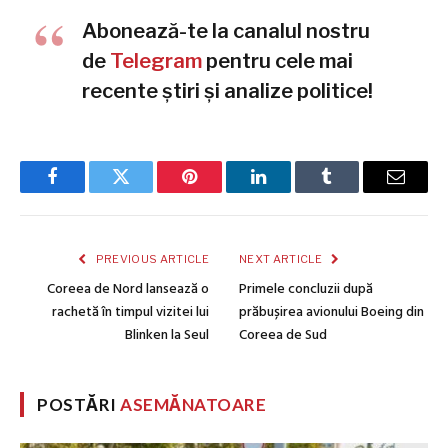
Abonează-te la canalul nostru
de
Telegram
pentru cele mai
recente știri și analize politice!
Facebook
Twitter
Pinterest
LinkedIn
Tumblr
Email
PREVIOUS ARTICLE
NEXT ARTICLE
Coreea de Nord lansează o
Primele concluzii după
rachetă în timpul vizitei lui
prăbușirea avionului Boeing din
Blinken la Seul
Coreea de Sud
POSTĂRI
ASEMĂNATOARE