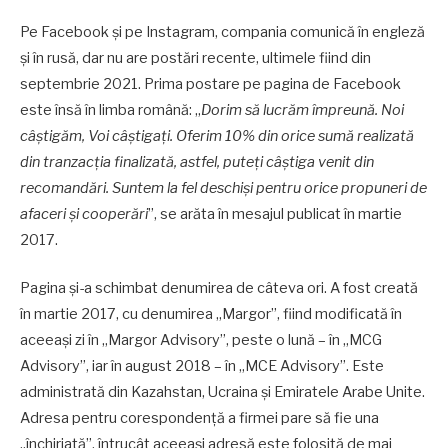
Pe Facebook și pe Instagram, compania comunică în engleză
și în rusă, dar nu are postări recente, ultimele fiind din
septembrie 2021. Prima postare pe pagina de Facebook
este însă în limba română: „
Dorim să lucrăm împreună. Noi
câștigăm, Voi câștigați. Oferim 10% din orice sumă realizată
din tranzacția finalizată, astfel, puteți câștiga venit din
recomandări. Suntem la fel deschiși pentru orice propuneri de
afaceri și cooperări
”, se arăta în mesajul publicat în martie
2017.
Pagina și-a schimbat denumirea de câteva ori. A fost creată
în martie 2017, cu denumirea „Margor”, fiind modificată în
aceeași zi în „Margor Advisory”, peste o lună – în „MCG
Advisory”, iar în august 2018 – în „MCE Advisory”. Este
administrată din Kazahstan, Ucraina și Emiratele Arabe Unite.
Adresa pentru corespondență a firmei pare să fie una
„închiriată”, întrucât aceeași adresă este folosită de mai