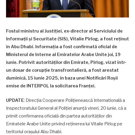
Fostul ministru al Justiției, ex-director al Serviciului de
Informații și Securitate (SIS), Vitalie Pîrlog, a fost reținut
în Abu Dhabi. Informația a fost confirmată oficial de
Ministerul de Interne al Emiratelor Arabe Unite joi, 19
iunie. Potrivit autorităților din Emirate, Pîrlog, vizat într-
un dosar de corupție transfrontalieră, a fost arestat
duminică, 15 iunie 2025, în baza unei Notificări Roșii
emise de INTERPOL la solicitarea Franței.
UPDATE
: Direcția Cooperare Polițienească Internatională a
Inspectoratului General al Poliției anunță vineri, 20 iunie, că a
primit confirmarea oficială din partea autorităților din
Emiratele Arabe Unite privind reținerea lui Vitalie Pîrlog pe
teritoriul orașului Abu Dhabi.