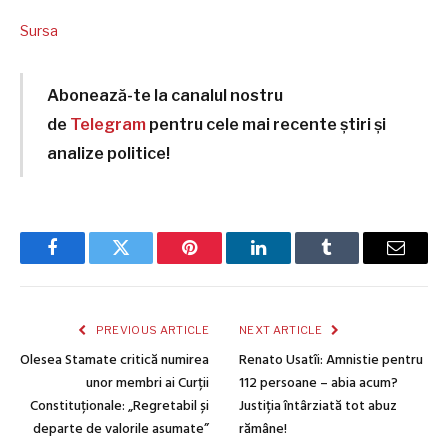
Sursa
Abonează-te la canalul nostru
de
Telegram
pentru cele mai recente știri și
analize politice!
Facebook
Twitter
Pinterest
LinkedIn
Tumblr
Email
PREVIOUS ARTICLE
NEXT ARTICLE
Olesea Stamate critică numirea
Renato Usatîi: Amnistie pentru
unor membri ai Curții
112 persoane – abia acum?
Constituționale: „Regretabil și
Justiția întârziată tot abuz
departe de valorile asumate”
rămâne!