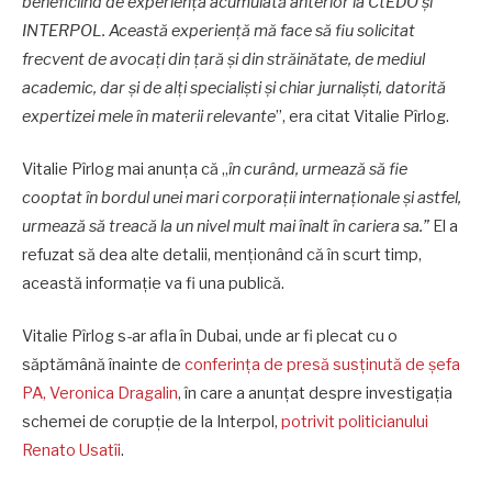
beneficiind de experiența acumulată anterior la CtEDO și
INTERPOL. Această experiență mă face să fiu solicitat
frecvent de avocați din țară și din străinătate, de mediul
academic, dar și de alți specialiști și chiar jurnaliști, datorită
expertizei mele în materii relevante
”, era citat Vitalie Pîrlog.
Vitalie Pîrlog mai anunța că „
în curând, urmează să fie
cooptat în bordul unei mari corporaţii internaţionale şi astfel,
urmează să treacă la un nivel mult mai înalt în cariera sa.”
El a
refuzat să dea alte detalii, menţionând că în scurt timp,
această informaţie va fi una publică.
Vitalie Pîrlog s-ar afla în Dubai, unde ar fi plecat cu o
săptămână înainte de
conferința de presă susținută de șefa
PA, Veronica Dragalin
, în care a anunțat despre investigația
schemei de corupție de la Interpol,
potrivit politicianului
Renato Usatîi
.