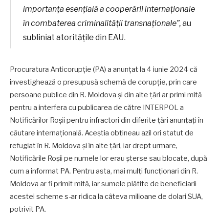
importanța esențială a cooperării internaționale
în combaterea criminalității transnaționale”,
au
subliniat atoritățile din EAU.
Procuratura Anticorupție (PA) a anunțat la 4 iunie 2024 că
investighează o presupusă schemă de corupție, prin care
persoane publice din R. Moldova și din alte țări ar primi mită
pentru a interfera cu publicarea de către INTERPOL a
Notificărilor Roșii pentru infractori din diferite țări anunțați în
căutare internațională. Aceștia obțineau azil ori statut de
refugiat în R. Moldova și în alte țări, iar drept urmare,
Notificările Roșii pe numele lor erau șterse sau blocate, după
cum a informat PA. Pentru asta, mai mulți funcționari din R.
Moldova ar fi primit mită, iar sumele plătite de beneficiarii
acestei scheme s-ar ridica la câteva milioane de dolari SUA,
potrivit PA.