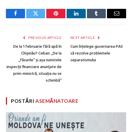
Facebook
Twitter
Pinterest
LinkedIn
Tumblr
Email
PREVIOUS ARTICLE
NEXT ARTICLE
De la 1 februarie fără apă în
Cum înțelege guvernarea PAS
Chișinău? Ceban: „De la
să rezolve problemele
„fâsurile” și așa numitele
separatismului
inspecții financiare anunțate de
prim-ministră, situația nu se
schimbă”
POSTĂRI
ASEMĂNATOARE