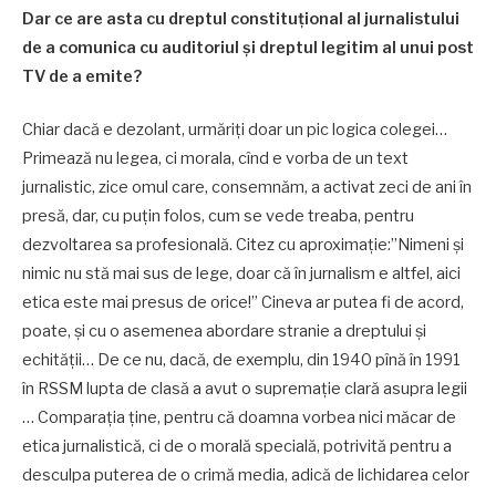
Dar ce are asta cu dreptul constituțional al jurnalistului
de a comunica cu auditoriul și dreptul legitim al unui post
TV de a emite?
Chiar dacă e dezolant, urmăriți doar un pic logica colegei…
Primează nu legea, ci morala, cînd e vorba de un text
jurnalistic, zice omul care, consemnăm, a activat zeci de ani în
presă, dar, cu puțin folos, cum se vede treaba, pentru
dezvoltarea sa profesională. Citez cu aproximație:”Nimeni și
nimic nu stă mai sus de lege, doar că în jurnalism e altfel, aici
etica este mai presus de orice!” Cineva ar putea fi de acord,
poate, și cu o asemenea abordare stranie a dreptului și
echității… De ce nu, dacă, de exemplu, din 1940 pînă în 1991
în RSSM lupta de clasă a avut o supremație clară asupra legii
… Comparația ține, pentru că doamna vorbea nici măcar de
etica jurnalistică, ci de o morală specială, potrivită pentru a
desculpa puterea de o crimă media, adică de lichidarea celor