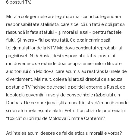
6 posturi TV.
Morala colegei mele are legătură mai curînd cu legendara
responsabilitate stalinistă, care zice, că un tată e obligat să
răspundă în fața statului – și moral și legal – pentru faptele
fiului. Și invers – fiul pentru tată. Colega incriminează
telejurnaliștilor de la NTV Moldova conținutul reprobabil al
paginii web NTV Rusia, deși responsabilitatea postului
moldovenesc se extinde doar asupra emisiunilor difuzate
auditoriului din Moldova, care acum s-au restrâns la unele de
divertisment. Mai mult, colega își arogă dreptul de a acuza
posturile TV închise de greșelile politicii externe a Rusei, de
ideologia guvernării ruse și de consecințele războiului din
Donbas. De ce oare jurnaliștii aruncați în stradă n-ar răspunde
și de reformele eșuate ale lui Petru I, ori chiar de prietenia lui
“toxică” cu prințul de Moldova Dimitrie Cantemir?
Ați înțeles acum, despre ce fel de etică și morală e vorba?