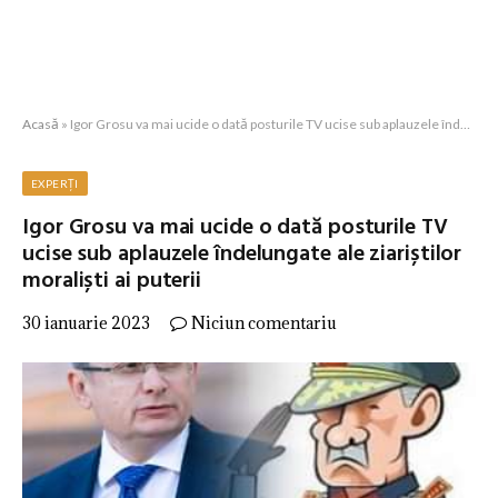
Acasă
»
Igor Grosu va mai ucide o dată posturile TV ucise sub aplauzele îndelungate ale ziariștilor moraliști ai puterii
EXPERȚI
Igor Grosu va mai ucide o dată posturile TV
ucise sub aplauzele îndelungate ale ziariștilor
moraliști ai puterii
30 ianuarie 2023
Niciun comentariu