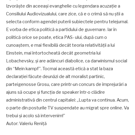
Izvorăște din aceeași evanghelie cu legendara acuzație a
Consiliului Audiovizualului, care zice, că e o crimă să nu știi a
selecta conform agendei puterii subiectele pentru telejurnal.
E vorba de etica politică a partidului de guvernare. Iar în
politică orice se poate, etica PAS- ului, după cum o
cunoaștem, e mai flexibilă decât teoria relativității a lui
Einstein, mai întortocheată decât geometria lui
Lobachevsky, și are adâncuri diabolice, ca darwinismul social
din “Mein kampf”. Tocmai această etică a stat la baza
declarației făcute deunăzi de alt moralist partinic,
parteigenosse Grosu, care printr-un concurs de împrejurări a
ajuns să ocupe și funcția de speaker într-o clădire
administrativă din centrul capitalei: „Lupta va continua. Acum,
o parte din posturile TV suspendate au migrat spre online. Va
trebui și acolo să intervenim!”
Autor: Valeriu Reniță