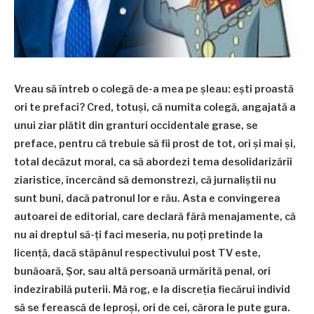
Vreau să întreb o colegă de-a mea pe șleau: ești proastă
ori te prefaci? Cred, totuși, că numita colegă, angajată a
unui ziar plătit din granturi occidentale grase, se
preface, pentru că trebuie să fii prost de tot, ori și mai și,
total decăzut moral, ca să abordezi tema desolidarizării
ziaristice, încercând să demonstrezi, că jurnaliștii nu
sunt buni, dacă patronul lor e rău. Asta e convingerea
autoarei de editorial, care declară fără menajamente, că
nu ai dreptul să-ți faci meseria, nu poți pretinde la
licență, dacă stăpânul respectivului post TV este,
bunăoară, Șor, sau altă persoană urmărită penal, ori
indezirabilă puterii. Mă rog, e la discreția fiecărui individ
să se ferească de leproși, ori de cei, cărora le pute gura.