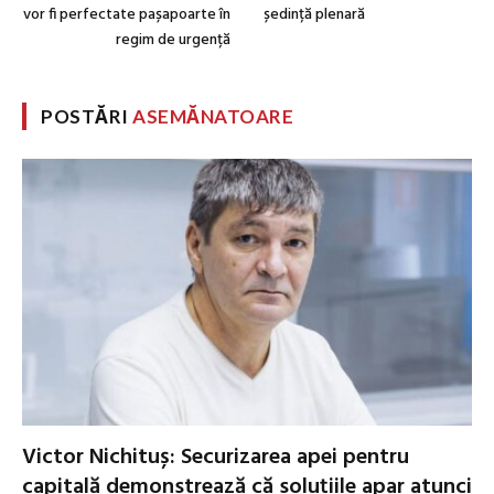
vor fi perfectate pașapoarte în
ședință plenară
regim de urgență
POSTĂRI
ASEMĂNATOARE
Victor Nichituș: Securizarea apei pentru
capitală demonstrează că soluțiile apar atunci