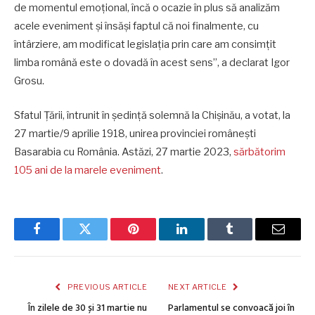
de momentul emoțional, încă o ocazie în plus să analizăm
acele eveniment și însăși faptul că noi finalmente, cu
întârziere, am modificat legislația prin care am consimțit
limba română este o dovadă în acest sens”, a declarat Igor
Grosu.
Sfatul Ţării, întrunit în şedinţă solemnă la Chişinău, a votat, la
27 martie/9 aprilie 1918, unirea provinciei româneşti
Basarabia cu România. Astăzi, 27 martie 2023,
sărbătorim
105 ani de la marele eveniment
.
Facebook
Twitter
Pinterest
LinkedIn
Tumblr
Email
PREVIOUS ARTICLE
NEXT ARTICLE
În zilele de 30 și 31 martie nu
Parlamentul se convoacă joi în