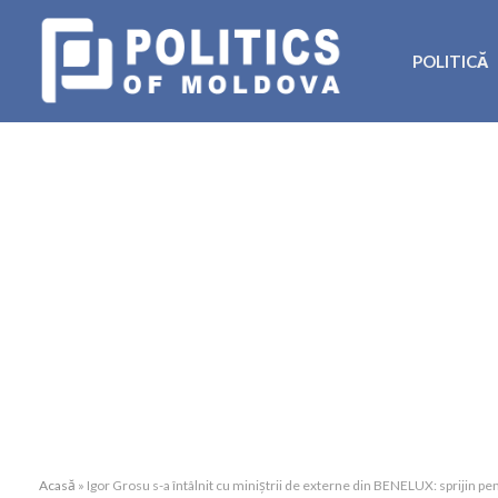
POLITICĂ
Acasă
»
Igor Grosu s-a întâlnit cu miniștrii de externe din BENELUX: sprijin 