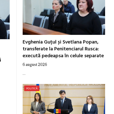
Evghenia Guțul și Svetlana Popan,
transferate la Penitenciarul Rusca:
execută pedeapsa în celule separate
ă
6 august 2026
…
POLITICĂ