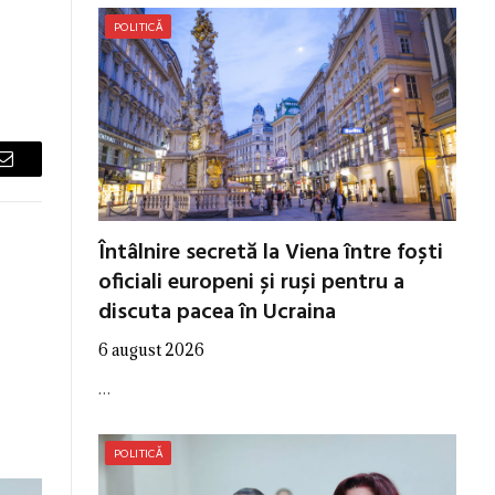
POLITICĂ
Email
Întâlnire secretă la Viena între foști
oficiali europeni și ruși pentru a
discuta pacea în Ucraina
6 august 2026
…
POLITICĂ