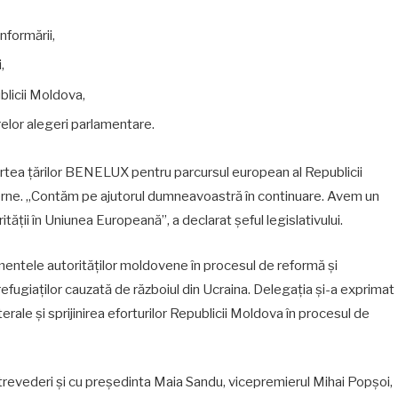
nformării,
,
blicii Moldova,
elor alegeri parlamentare.
 partea țărilor BENELUX pentru parcursul european al Republicii
nterne. „Contăm pe ajutorul dumneavoastră în continuare. Avem un
perității în Uniunea Europeană”, a declarat șeful legislativului.
jamentele autorităților moldovene în procesul de reformă și
 refugiaților cauzată de războiul din Ucraina. Delegația și-a exprimat
rale și sprijinirea eforturilor Republicii Moldova în procesul de
întrevederi și cu președinta Maia Sandu, vicepremierul Mihai Popșoi,