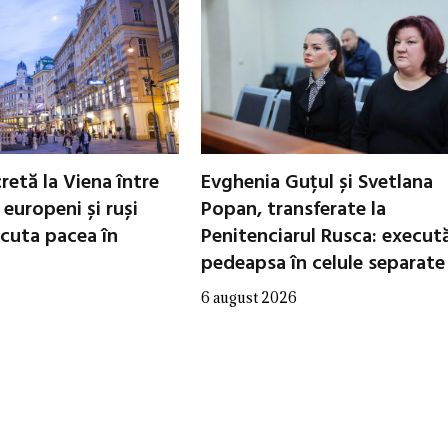
cretă la Viena între
Evghenia Guțul și Svetlana
i europeni și ruși
Popan, transferate la
scuta pacea în
Penitenciarul Rusca: execut
pedeapsa în celule separate
6 august 2026