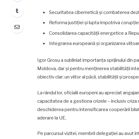
Securitatea cibernetică și combaterea dezi
Reforma justiției și lupta împotriva corupției
Consolidarea capacității energetice a Repu
Integrarea europeană și organizarea viitoar
Igor Grosu a subliniat importanța sprijinului din
Moldova, dar și pentru menținerea stabilității i
obiectiv clar: un viitor al păcii, stabilității și pros
La rândul lor, oficialii europeni au apreciat anga
capacitatea de a gestiona crizele – inclusiv criza
deschiderea pentru intensificarea cooperării bilate
aderare la UE.
Pe parcursul vizitei, membrii delegației au avut 