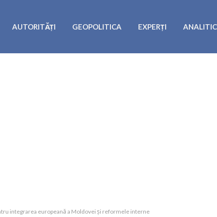
AUTORITĂȚI
GEOPOLITICA
EXPERȚI
ANALITI
pentru integrarea europeană a Moldovei și reformele interne