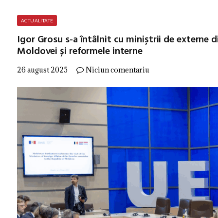
ACTUALITATE
Igor Grosu s-a întâlnit cu miniștrii de externe
Moldovei și reformele interne
26 august 2025
Niciun comentariu