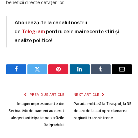
beneficii directe cetățenilor.
Abonează-te la canalul nostru
de
Telegram
pentru cele mai recente știri și
analize politice!
Facebook
Twitter
Pinterest
LinkedIn
Tumblr
Email
PREVIOUS ARTICLE
NEXT ARTICLE
Imagini impresionante din
Parada militară la Tiraspol, la 35
Serbia. Mii de oameni au cerut
de ani de la autoproclamarea
alegeri anticipate pe străzile
regiunii transnistrene
Belgradului