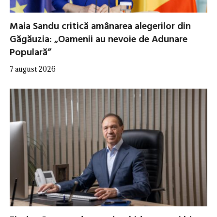
Maia Sandu critică amânarea alegerilor din
Găgăuzia: „Oamenii au nevoie de Adunare
Populară”
7 august 2026