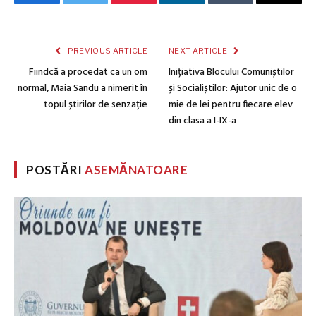
Facebook
Twitter
Pinterest
LinkedIn
Tumblr
Email
PREVIOUS ARTICLE
NEXT ARTICLE
Fiindcă a procedat ca un om
Inițiativa Blocului Comuniștilor
normal, Maia Sandu a nimerit în
și Socialiștilor: Ajutor unic de o
topul știrilor de senzație
mie de lei pentru fiecare elev
din clasa a I-IX-a
POSTĂRI
ASEMĂNATOARE