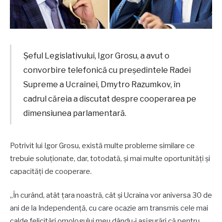
Șeful Legislativului, Igor Grosu, a avut o
convorbire telefonică cu președintele Radei
Supreme a Ucrainei, Dmytro Razumkov, în
cadrul căreia a discutat despre cooperarea pe
dimensiunea parlamentară.
Potrivit lui Igor Grosu, există multe probleme similare ce
trebuie soluționate, dar, totodată, și mai multe oportunități și
capacități de cooperare.
„În curând, atât țara noastră, cât și Ucraina vor aniversa 30 de
ani de la Independență, cu care ocazie am transmis cele mai
calde felicitări omologului meu dându-i asigurări că pentru