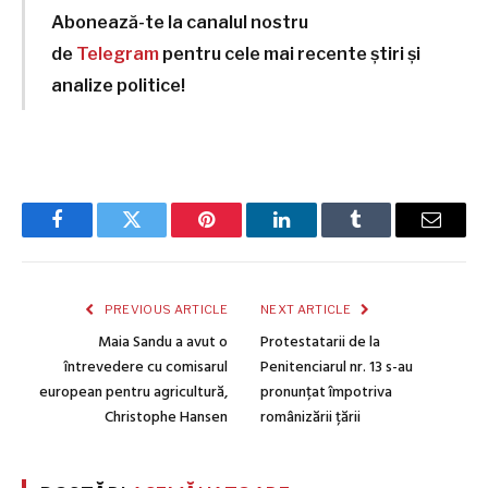
Abonează-te la canalul nostru
de
Telegram
pentru cele mai recente știri și
analize politice!
Facebook
Twitter
Pinterest
LinkedIn
Tumblr
Email
PREVIOUS ARTICLE
NEXT ARTICLE
Maia Sandu a avut o
Protestatarii de la
întrevedere cu comisarul
Penitenciarul nr. 13 s-au
european pentru agricultură,
pronunțat împotriva
Christophe Hansen
românizării țării