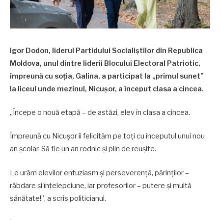
Igor Dodon, liderul Partidului Socialiștilor din Republica
Moldova, unul dintre liderii Blocului Electoral Patriotic,
împreună cu soția, Galina, a participat la „primul sunet”
la liceul unde mezinul, Nicușor, a început clasa a cincea.
„Începe o nouă etapă – de astăzi, elev în clasa a cincea.
Împreună cu Nicușor îi felicităm pe toți cu începutul unui nou
an școlar. Să fie un an rodnic și plin de reușite.
Le urăm elevilor entuziasm și perseverență, părinților –
răbdare și înțelepciune, iar profesorilor – putere și multă
sănătate!”, a scris politicianul.