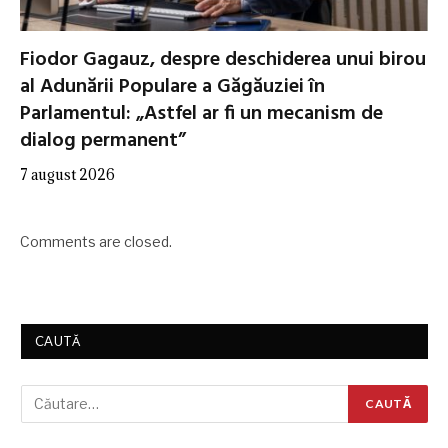
Fiodor Gagauz, despre deschiderea unui birou
al Adunării Populare a Găgăuziei în
Parlamentul: „Astfel ar fi un mecanism de
dialog permanent”
7 august 2026
Comments are closed.
CAUTĂ