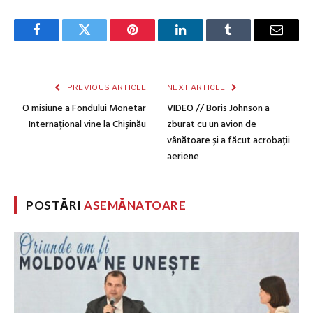
Facebook
Twitter
Pinterest
LinkedIn
Tumblr
Email
PREVIOUS ARTICLE
NEXT ARTICLE
O misiune a Fondului Monetar
VIDEO // Boris Johnson a
Internațional vine la Chișinău
zburat cu un avion de
vânătoare și a făcut acrobații
aeriene
POSTĂRI
ASEMĂNATOARE