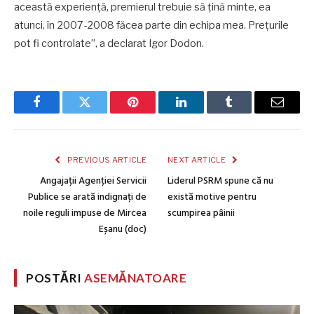
această experiență, premierul trebuie să țină minte, ea
atunci, în 2007-2008 făcea parte din echipa mea. Prețurile
pot fi controlate”, a declarat Igor Dodon.
Facebook
Twitter
Pinterest
LinkedIn
Tumblr
Email
PREVIOUS ARTICLE
NEXT ARTICLE
Angajații Agenției Servicii
Liderul PSRM spune că nu
Publice se arată indignați de
există motive pentru
noile reguli impuse de Mircea
scumpirea pâinii
Eșanu (doc)
POSTĂRI
ASEMĂNATOARE