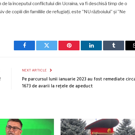
 de la începutul conflictului din Ucraina, va fi deschisă timp de o
iv de copiii din familiile de refugiați, este ”NU războiului” și ”Ne
Facebook
Twitter
Pinterest
LinkedIn
Tumblr
E
NEXT ARTICLE
!
Pe parcursul lunii ianuarie 2023 au fost remediate circ
1673 de avarii la reţele de apeduct