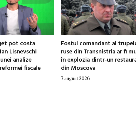
uget pot costa
Fostul comandant al trupel
Ian Lisnevschi
ruse din Transnistria ar fi mu
 unei analize
în explozia dintr-un restaur
reformei fiscale
din Moscova
7 august 2026