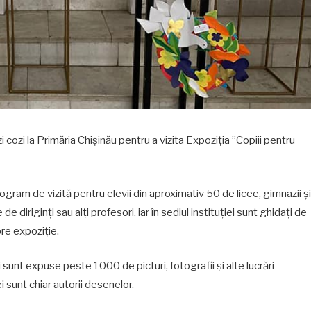
zi cozi la Primăria Chișinău pentru a vizita Expoziția ”Copiii pentru
program de vizită pentru elevii din aproximativ 50 de licee, gimnazii și
e diriginți sau alți profesori, iar în sediul instituției sunt ghidați de
pre expoziție.
riei sunt expuse peste 1000 de picturi, fotografii și alte lucrări
iei sunt chiar autorii desenelor.