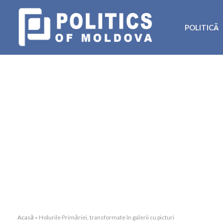
POLITICĂ
Acasă
»
Holurile Primăriei, transformate în galerii cu picturi