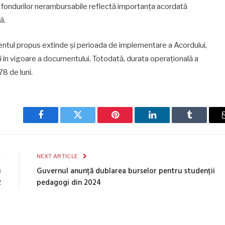
fondurilor nerambursabile reflectă importanța acordată
ă.
ntul propus extinde și perioada de implementare a Acordului,
ii în vigoare a documentului. Totodată, durata operațională a
78 de luni.
Facebook
Twitter
Pinterest
LinkedIn
Tumblr
E
NEXT ARTICLE
u
Guvernul anunță dublarea burselor pentru studenții
2
pedagogi din 2024