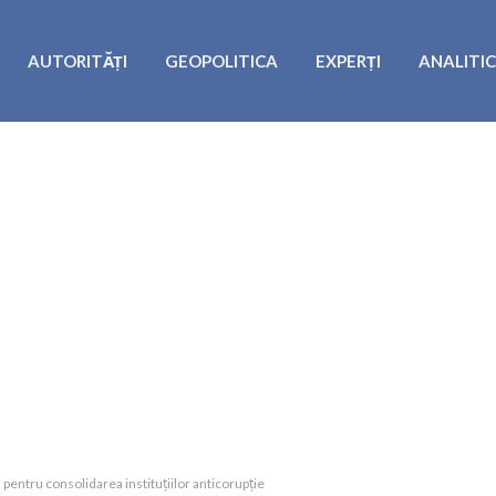
AUTORITĂȚI
GEOPOLITICA
EXPERȚI
ANALITI
pentru consolidarea instituțiilor anticorupție