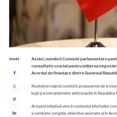
Astăzi, membrii Comisiei parlamentare pentr
SHARE
consultativ crucial pentru inițierea negoci
Acordul de finanțare dintre Guvernul Republ
Noutatea majoră constă în propunerea de a creșt
legii și a mecanismelor anticorupție în Republica
Această inițiativă vine în contextul eforturilor con
a combate corupția, obiective asumate și în Acor