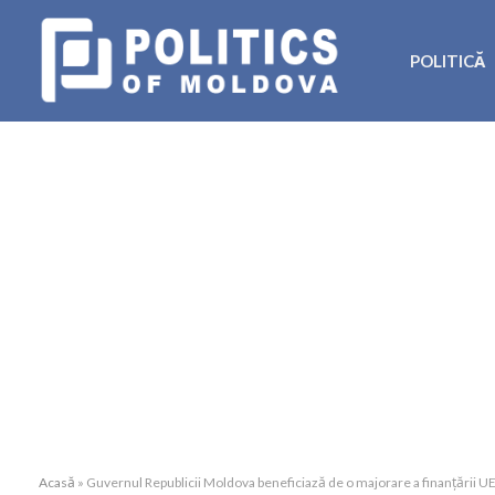
POLITICĂ
Acasă
»
Guvernul Republicii Moldova beneficiază de o majorare a finanțării UE 