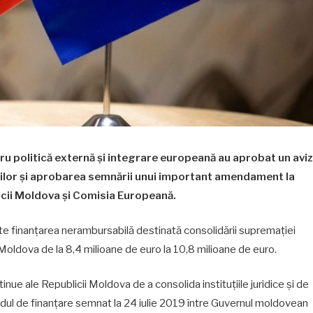
u politică externă și integrare europeană au aprobat un aviz
erilor și aprobarea semnării unui important amendament la
icii Moldova și Comisia Europeană.
e finanțarea nerambursabilă destinată consolidării supremației
 Moldova de la 8,4 milioane de euro la 10,8 milioane de euro.
tinue ale Republicii Moldova de a consolida instituțiile juridice și de
dul de finanțare semnat la 24 iulie 2019 între Guvernul moldovean