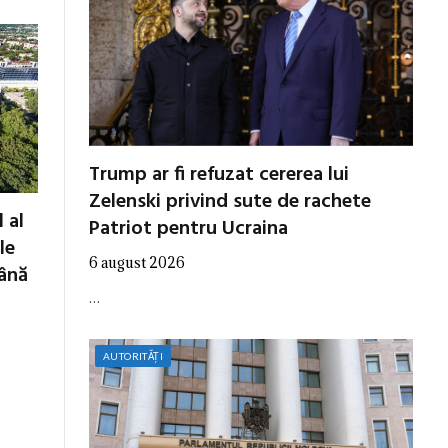
Trump ar fi refuzat cererea lui
Zelenski privind sute de rachete
 al
Patriot pentru Ucraina
le
6 august 2026
până
…
AUTORITĂȚI