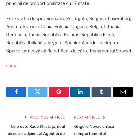
principii de proporționalitate cu 17 state.
Este vorba despre România, Portugalia, Bulgaria, Luxemburg,
Austria, Estonia, Cehia, Polonia, Ungaria, Belgia, Lituania,
Germania, Turcia, Republica Belarus, Republica Elenă,
Republica Italiană și Regatul Spaniei. Acordul cu Regatul
Spaniei urmează să fie ratificat de către Parlamentul Spaniei.
sursa
Facebook
Twitter
Pinterest
LinkedIn
Tumblr
Email
PREVIOUS ARTICLE
NEXT ARTICLE
Cine este Radu Stratuța, noul
Grigore Novac critică
director adjunct al Agenției de
comportamentul