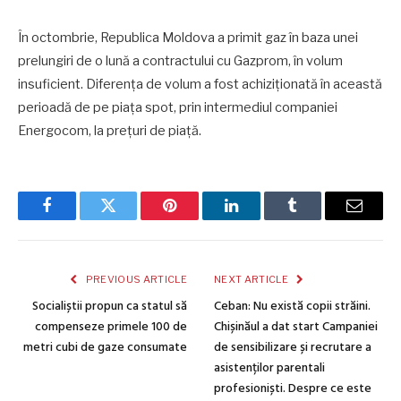
În octombrie, Republica Moldova a primit gaz în baza unei
prelungiri de o lună a contractului cu Gazprom, în volum
insuficient. Diferența de volum a fost achiziționată în această
perioadă de pe piața spot, prin intermediul companiei
Energocom, la prețuri de piață.
Facebook
Twitter
Pinterest
LinkedIn
Tumblr
Email
PREVIOUS ARTICLE
NEXT ARTICLE
Socialiștii propun ca statul să
Ceban: Nu există copii străini.
compenseze primele 100 de
Chișinăul a dat start Campaniei
metri cubi de gaze consumate
de sensibilizare și recrutare a
asistenților parentali
profesioniști. Despre ce este