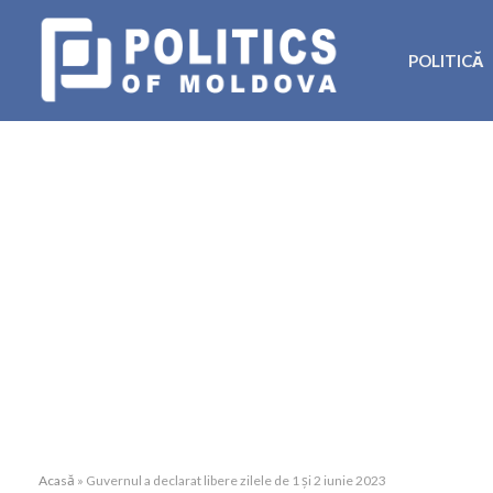
POLITICĂ
Acasă
»
Guvernul a declarat libere zilele de 1 și 2 iunie 2023