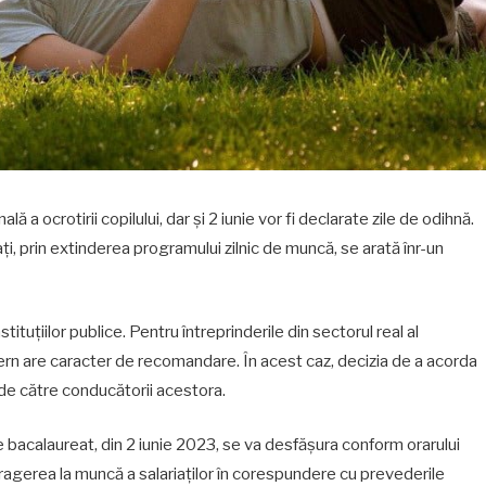
ă a ocrotirii copilului, dar și 2 iunie vor fi declarate zile de odihnă.
ți, prin extinderea programului zilnic de muncă, se arată înr-un
stituțiilor publice. Pentru întreprinderile din sectorul real al
rn are caracter de recomandare. În acest caz, decizia de a acorda
tă de către conducătorii acestora.
 bacalaureat, din 2 iunie 2023, se va desfășura conform orarului
atragerea la muncă a salariaților în corespundere cu prevederile