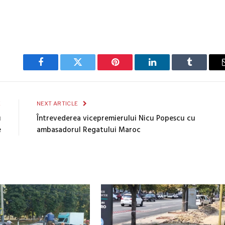
Facebook
Twitter
Pinterest
LinkedIn
Tumblr
E
NEXT ARTICLE
u
Întrevederea vicepremierului Nicu Popescu cu
e
ambasadorul Regatului Maroc