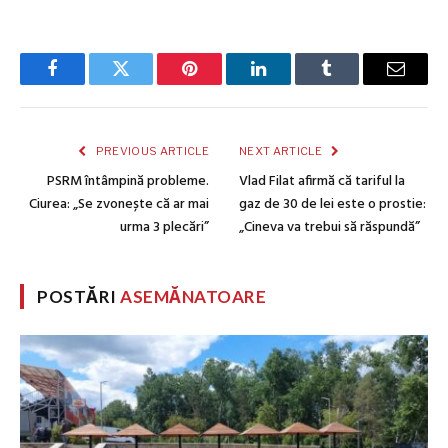
Facebook
Twitter
Pinterest
LinkedIn
Tumblr
Email
PREVIOUS ARTICLE
NEXT ARTICLE
PSRM întâmpină probleme.
Vlad Filat afirmă că tariful la
Ciurea: „Se zvonește că ar mai
gaz de 30 de lei este o prostie:
urma 3 plecări”
„Cineva va trebui să răspundă”
POSTĂRI
ASEMĂNATOARE