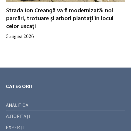
Strada Ion Creangă va fi modernizată: noi
parcări, trotuare și arbori plantați în locul
celor uscați
5 august 2026
…
CATEGORII
ANALITICA
AUTORITĂȚI
EXPERȚI