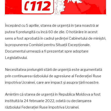
Începând cu 5 aprilie, starea de urgență în țara noastră ar
putea fi prelungită cu încă 60 de zile. O hotărâre în acest
sens a fost aprobată în cadrul ședinței Cabinetului de miniștri,
la propunerea Comisiei pentru Situații Excepționale.
Documentul urmează a fi prezentat spre adoptare
Legislativului.
Necesitatea prelungirii stării de urgență este argumentată
prin continuarea războiului de agresiune al Federației Ruse
împotriva Ucrainei, care are impact și asupra țării noastre.
Amintim că starea de urgență în Republica Moldova a fost
instituită la 24 februarie 2022, odată cu declanșarea
războiului Federației Ruse împotriva Ucrainei.