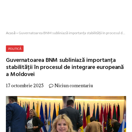
Acasă
»
Guvernatoarea BNM subliniază importanța stabilității în procesul de integrare europeană a Moldovei
POLITICĂ
Guvernatoarea BNM subliniază importanța
stabilității în procesul de integrare europeană
a Moldovei
17 octombrie 2025
Niciun comentariu