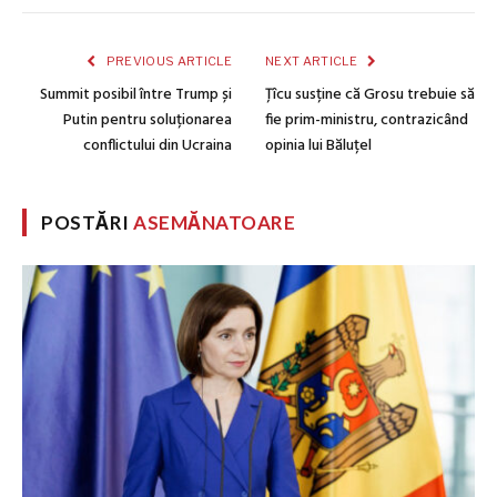
PREVIOUS ARTICLE
NEXT ARTICLE
Summit posibil între Trump și
Țîcu susține că Grosu trebuie să
Putin pentru soluționarea
fie prim-ministru, contrazicând
conflictului din Ucraina
opinia lui Băluțel
POSTĂRI
ASEMĂNATOARE