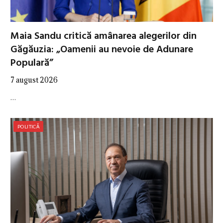
Maia Sandu critică amânarea alegerilor din
Găgăuzia: „Oamenii au nevoie de Adunare
Populară”
7 august 2026
…
POLITICĂ