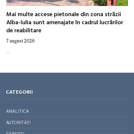
Mai multe accese pietonale din zona străzii
Alba-Iulia sunt amenajate în cadrul lucrărilor
de reabilitare
7 august 2026
…
CATEGORII
ANALITICA
AUTORITĂȚI
EXPERȚI