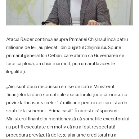
Atacul Raider continuă asupra Primăriei Chișinău! Încă patru
milioane de lei „au plecat” din bugetul Chișinăului. Spune
primarul general Ion Ceban, care afirmă că Guvernarea se
face că plouă, ba chiar mai mult, pun umărul la aceste
ilegalități.
„Aici sunt două răspunsuri emise de către Ministerul
finanțelor la două somații ale executorului judecătoresc cu
privire la încasarea celor 17 milioane pentru cei care stau în
spatele la schemei „Prima casă”. În aceste răspunsuri
Ministerul finanțelor menționează că somațiile executorului
nu pot fi executate din motiv că nu a fost respectată
procedura prevăzută de lege și anume creditorul nu a