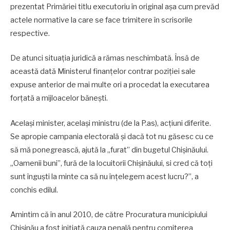
prezentat Primăriei titlu executoriu în original așa cum prevăd
actele normative la care se face trimitere în scrisorile
respective.
De atunci situația juridică a rămas neschimbată. Însă de
această dată Ministerul finanțelor contrar poziției sale
expuse anterior de mai multe ori a procedat la executarea
forțată a mijloacelor bănești.
Același minister, același ministru (de la P.as), acțiuni diferite.
Se apropie campania electorală și dacă tot nu găsesc cu ce
să mă ponegrească, ajută la „furat” din bugetul Chișinăului.
„Oamenii buni”, fură de la locuitorii Chișinăului, si cred că toți
sunt înguști la minte ca să nu înțelegem acest lucru?”, a
conchis edilul.
Amintim că în anul 2010, de către Procuratura municipiului
Chișinău a fost inițiată cauza penală pentru comiterea