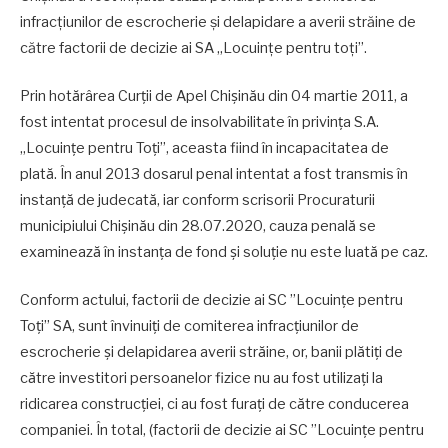
infracțiunilor de escrocherie și delapidare a averii străine de
către factorii de decizie ai SA „Locuințe pentru toți”.
Prin hotărârea Curții de Apel Chișinău din 04 martie 2011, a
fost intentat procesul de insolvabilitate în privința S.A.
„Locuințe pentru Toți”, aceasta fiind în incapacitatea de
plată. În anul 2013 dosarul penal intentat a fost transmis în
instanță de judecată, iar conform scrisorii Procuraturii
municipiului Chișinău din 28.07.2020, cauza penală se
examinează în instanța de fond și soluție nu este luată pe caz.
Conform actului, factorii de decizie ai SC ”Locuințe pentru
Toți” SA, sunt învinuiți de comiterea infracțiunilor de
escrocherie și delapidarea averii străine, or, banii plătiți de
către investitori persoanelor fizice nu au fost utilizați la
ridicarea construcției, ci au fost furați de către conducerea
companiei. În total, (factorii de decizie ai SC ”Locuințe pentru