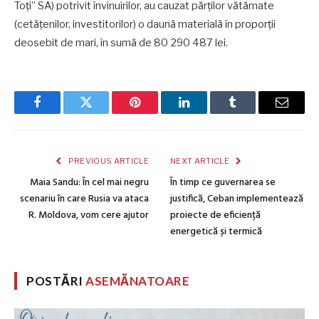
Toți” SA) potrivit învinuirilor, au cauzat părților vătămate
(cetățenilor, investitorilor) o daună materială în proporții
deosebit de mari, în sumă de 80 290 487 lei.
Facebook
Twitter
Pinterest
LinkedIn
Tumblr
Email
PREVIOUS ARTICLE
NEXT ARTICLE
Maia Sandu: În cel mai negru
În timp ce guvernarea se
scenariu în care Rusia va ataca
justifică, Ceban implementează
R. Moldova, vom cere ajutor
proiecte de eficiență
energetică și termică
POSTĂRI
ASEMĂNATOARE