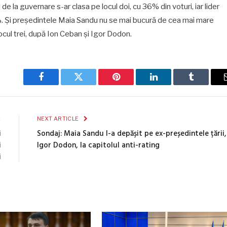
de la guvernare s-ar clasa pe locul doi, cu 36% din voturi, iar lider
40%. Și președintele Maia Sandu nu se mai bucură de cea mai mare
locul trei, după Ion Ceban și Igor Dodon.
Facebook
Twitter
Pinterest
LinkedIn
Tumblr
E
NEXT ARTICLE
i
Sondaj: Maia Sandu l-a depășit pe ex-președintele țării,
i
Igor Dodon, la capitolul anti-rating
i