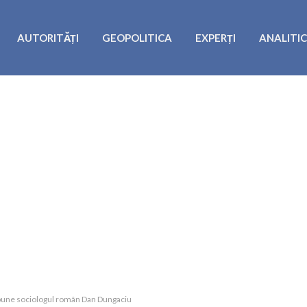
AUTORITĂȚI
GEOPOLITICA
EXPERȚI
ANALITI
spune sociologul român Dan Dungaciu