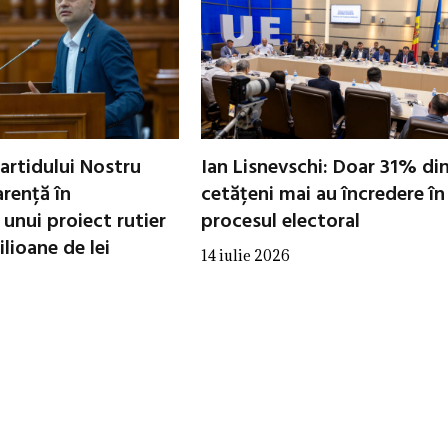
artidului Nostru
Ian Lisnevschi: Doar 31% di
arență în
cetățeni mai au încredere în
unui proiect rutier
procesul electoral
lioane de lei
14 iulie 2026