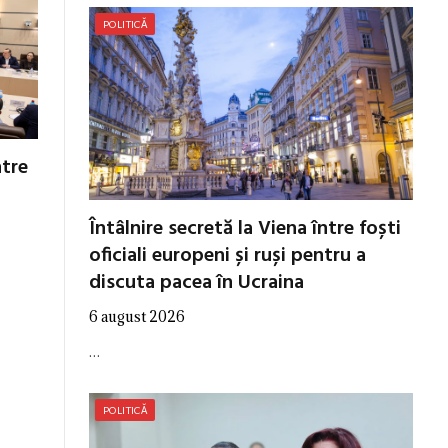
POLITICĂ
ntre
Întâlnire secretă la Viena între foști
oficiali europeni și ruși pentru a
discuta pacea în Ucraina
6 august 2026
…
POLITICĂ