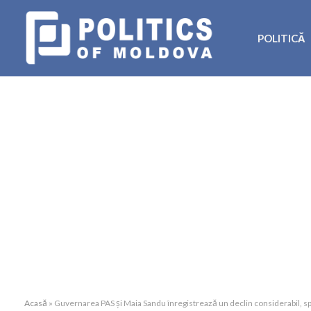
POLITICĂ
Acasă
»
Guvernarea PAS și Maia Sandu înregistrează un declin considerabil, 