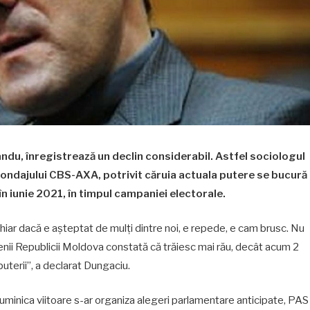
andu, înregistrează un declin considerabil. Astfel sociologul
ondajului CBS-AXA, potrivit căruia actuala putere se bucură
în iunie 2021, în timpul campaniei electorale.
chiar dacă e așteptat de mulți dintre noi, e repede, e cam brusc. Nu
enii Republicii Moldova constată că trăiesc mai rău, decât acum 2
puterii”, a declarat Dungaciu.
minica viitoare s-ar organiza alegeri parlamentare anticipate, PAS