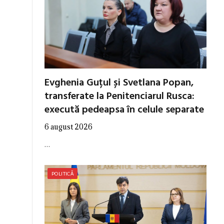
Evghenia Guțul și Svetlana Popan,
transferate la Penitenciarul Rusca:
execută pedeapsa în celule separate
6 august 2026
…
POLITICĂ