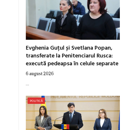
Evghenia Guțul și Svetlana Popan,
transferate la Penitenciarul Rusca:
execută pedeapsa în celule separate
6 august 2026
…
POLITICĂ