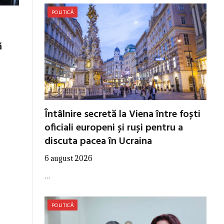
POLITICĂ
ă
Întâlnire secretă la Viena între foști
oficiali europeni și ruși pentru a
discuta pacea în Ucraina
6 august 2026
…
POLITICĂ