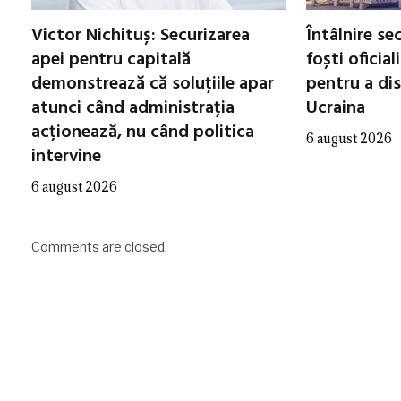
Victor Nichituș: Securizarea
Întâlnire se
apei pentru capitală
foști oficial
demonstrează că soluțiile apar
pentru a di
atunci când administrația
Ucraina
acționează, nu când politica
6 august 2026
intervine
6 august 2026
Comments are closed.