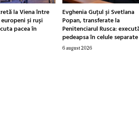
cretă la Viena între
Evghenia Guțul și Svetlana
i europeni și ruși
Popan, transferate la
scuta pacea în
Penitenciarul Rusca: execut
pedeapsa în celule separate
6 august 2026