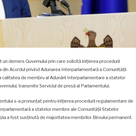
 un demers Guvernului prin care solicită inițierea procedurii
 din Acordul privind Adunarea Interparlamentară a Comunității
 calitatea de membru al Adunării Interparlamentare a statelor
vernului, transmite Serviciul de presă al Parlamentului.
entului s-a pronunțat pentru inițierea procedurii regulamentare de
terparlamentară a statelor membre ale Comunității Statelor
ia a fost susținută de majoritatea membrilor Biroului permanent.