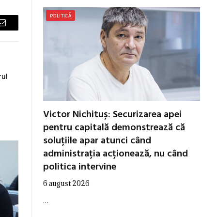
POLITICĂ
Email
rul
Victor Nichituș: Securizarea apei
pentru capitală demonstrează că
soluțiile apar atunci când
administrația acționează, nu când
politica intervine
6 august 2026
…