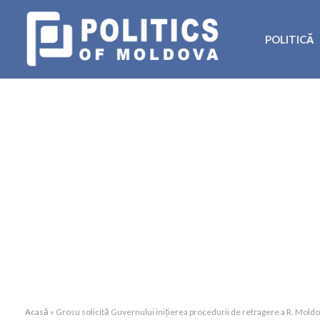
POLITICĂ
Acasă
»
Grosu solicită Guvernului inițierea procedurii de retragere a R. Moldo