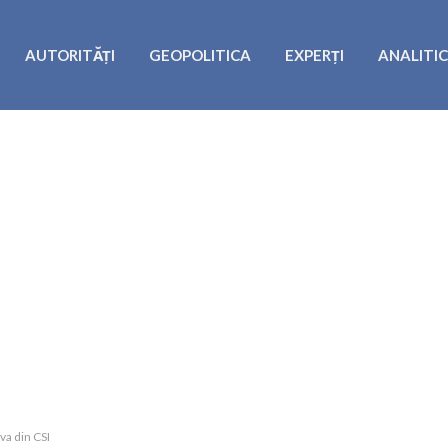
AUTORITĂȚI
GEOPOLITICA
EXPERȚI
ANALITI
va din CSI