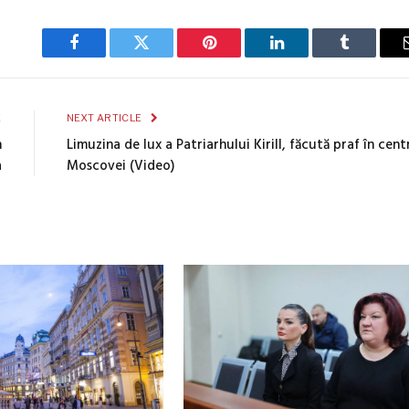
Facebook
Twitter
Pinterest
LinkedIn
Tumblr
E
NEXT ARTICLE
n
Limuzina de lux a Patriarhului Kirill, făcută praf în cent
a
Moscovei (Video)