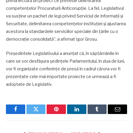
prima lectură un proiect ce prevede delimitarea
competențelor Procuraturii Anticorupție. La fel, Legislativul
va susține un pachet de legi privind Serviciul de Informații și
Securitate, delimitarea competențelor instituției și ajustarea
acestora la standardele serviciilor speciale din țările cu o
democrație consolidată”, a afirmat Igor Grosu.
Președintele Legislativului a anunțat că, în săptămânile în
care se vor desfășura ședințele Parlamentului, în ziua de luni,
vor fi organizate conferințe de presă în cadrul cărora vor fi
prezentate cele mai importate proiecte ce urmează a fi
adoptate de Legislativ.
Facebook
Twitter
Pinterest
LinkedIn
Tumblr
Email