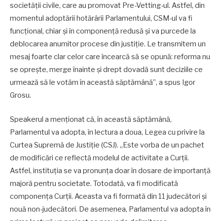
societății civile, care au promovat Pre-Vetting-ul. Astfel, din
momentul adoptării hotărârii Parlamentului, CSM-ul va fi
funcțional, chiar și în componență redusă și va purcede la
deblocarea anumitor procese din justiție. Le transmitem un
mesaj foarte clar celor care încearcă să se opună: reforma nu
se oprește, merge înainte și drept dovadă sunt deciziile ce
urmează să le votăm în această săptămână”, a spus Igor
Grosu.
Speakerul a menționat că, în această săptămână,
Parlamentul va adopta, în lectura a doua, Legea cu privire la
Curtea Supremă de Justiție (CSJ). „Este vorba de un pachet
de modificări ce reflectă modelul de activitate a Curții.
Astfel, instituția se va pronunța doar în dosare de importanță
majoră pentru societate. Totodată, va fi modificată
componența Curții. Aceasta va fi formată din 11 judecători și
nouă non-judecători. De asemenea, Parlamentul va adopta în