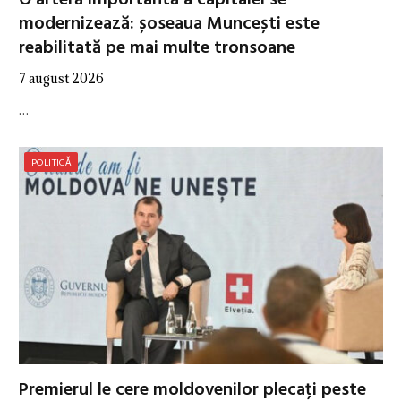
O arteră importantă a capitalei se
modernizează: șoseaua Muncești este
reabilitată pe mai multe tronsoane
7 august 2026
…
POLITICĂ
Premierul le cere moldovenilor plecați peste