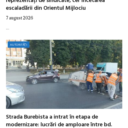
reprezentați de sindicate, cer încetarea
escaladării din Orientul Mijlociu
7 august 2026
…
AUTORITĂȚI
Strada Burebista a intrat în etapa de
modernizare: lucrări de amploare între bd.