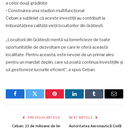
a celor două grădinițe
• Construirea unui stadion multifuncțional
Ceban a subliniat că aceste investiții au contribuit la
îmbunătățirea calității vieții locuitorilor din Grătiești.
„Locuitorii din Grătiești merită să beneficieze de toate
oportunitățile de dezvoltare pe care le oferă această
localitate. Pentru aceasta, este nevoie de un primar ales
pentru un mandat deplin, care să poată continua investițiile și
să gestioneze lucrurile eficient”, a spus Ceban.
Facebook
Twitter
Pinterest
LinkedIn
Tumblr
Email
PREVIOUS ARTICLE
NEXT ARTICLE
Ceban: 23 de milioane de lei
Autoritatea Aeronautică Civilă