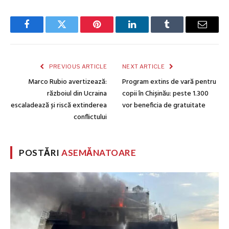
Facebook
Twitter
Pinterest
LinkedIn
Tumblr
Email
PREVIOUS ARTICLE
NEXT ARTICLE
Marco Rubio avertizează:
Program extins de vară pentru
războiul din Ucraina
copii în Chișinău: peste 1.300
escaladează și riscă extinderea
vor beneficia de gratuitate
conflictului
POSTĂRI
ASEMĂNATOARE