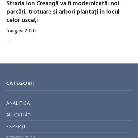
Strada Ion Creangă va fi modernizată: noi
parcări, trotuare și arbori plantați în locul
celor uscați
5 august 2026
…
CATEGORII
ANALITICA
AUTORITĂȚI
EXPERȚI