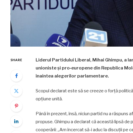
Liderul Partidului Liberal, Mihai Ghimpu, a l
SHARE
unioniste şi pro‑europene din Republica Mold
înaintea alegerilor parlamentare.
Scopul declarat este să se creeze o forţă politică 
opţiune unită.
Până în prezent, însă, niciun partid nu a răspuns a
propuse. Ghimpu a declarat că această lipsă de p
cooperării: „Am încercat să-i aduc la discuţii pe c