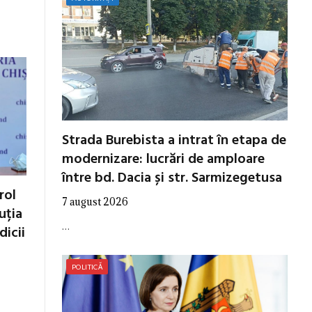
Strada Burebista a intrat în etapa de
modernizare: lucrări de amploare
între bd. Dacia și str. Sarmizegetusa
rol
7 august 2026
tuția
…
dicii
POLITICĂ