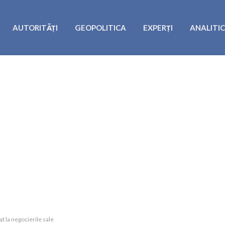
AUTORITĂȚI
GEOPOLITICA
EXPERȚI
ANALITI
t la negocierile sale