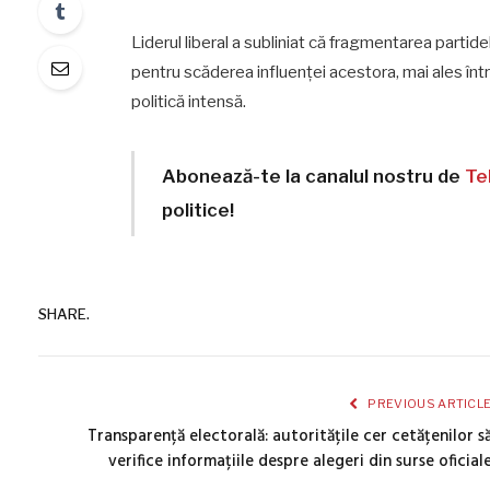
Liderul liberal a subliniat că fragmentarea partid
pentru scăderea influenţei acestora, mai ales înt
politică intensă.
Abonează-te la canalul nostru de
Te
politice!
SHARE.
PREVIOUS ARTICL
Transparență electorală: autoritățile cer cetățenilor s
verifice informațiile despre alegeri din surse oficial