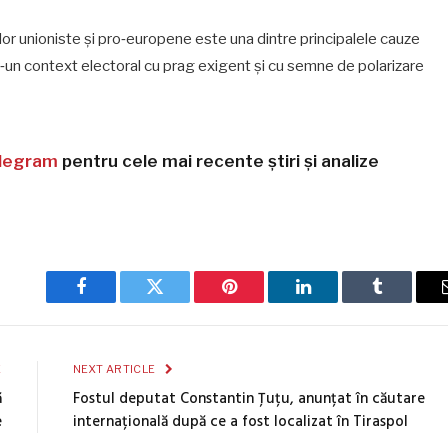
elor unioniste şi pro‑europene este una dintre principalele cauze
r‑un context electoral cu prag exigent şi cu semne de polarizare
legram
pentru cele mai recente știri și analize
Facebook
Twitter
Pinterest
LinkedIn
Tumblr
E
NEXT ARTICLE
ă
Fostul deputat Constantin Țuțu, anunțat în căutare
e
internațională după ce a fost localizat în Tiraspol