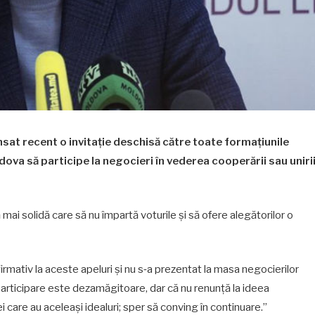
ansat recent o invitaţie deschisă către toate formaţiunile
ova să participe la negocieri în vederea cooperării sau uniri
mai solidă care să nu împartă voturile şi să ofere alegătorilor o
firmativ la aceste apeluri și nu s‑a prezentat la masa negocierilor
articipare este dezamăgitoare, dar că nu renunţă la ideea
ei care au aceleaşi idealuri; sper să conving în continuare.”