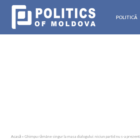
POLITICĂ
Acasă
»
Ghimpu rămâne singur la masa dialogului: niciun partid nu s-a prezenta